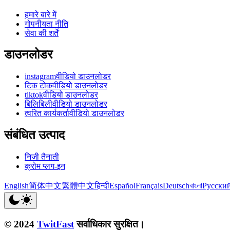
हमारे बारे में
गोपनीयता नीति
सेवा की शर्तें
डाउनलोडर
instagramवीडियो डाउनलोडर
टिक टोकवीडियो डाउनलोडर
tiktokवीडियो डाउनलोडर
बिलिबिलीवीडियो डाउनलोडर
त्वरित कार्यकर्तावीडियो डाउनलोडर
संबंधित उत्पाद
निजी तैनाती
क्रोम प्लग-इन
English
简体中文
繁體中文
हिन्दी
Español
Français
Deutsch
বাংলা
Русски
© 2024
TwitFast
सर्वाधिकार सुरक्षित।