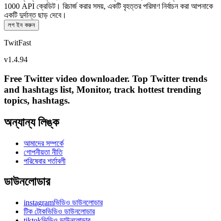
1000 API ক্রেডিট। রিচার্জ করার সময়, একটি বৃহত্তর পরিমাণ নির্বাচন করা আপনাকে
একটি দুর্দান্ত ছাড় দেবে।
লগ ইন করুন
TwitFast
v
1.4.94
Free Twitter video downloader. Top Twitter trends
and hashtags list, Monitor, track hottest trending
topics, hashtags.
অন্যান্য লিঙ্ক
আমাদের সম্পর্কে
গোপনীয়তা নীতি
পরিষেবার শর্তাবলী
ডাউনলোডার
instagramভিডিও ডাউনলোডার
টিক টোকভিডিও ডাউনলোডার
tiktokভিডিও ডাউনলোডার