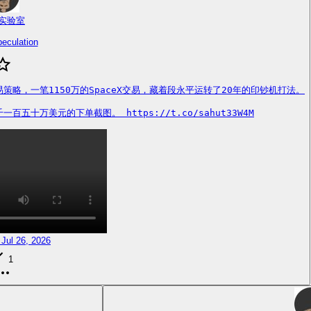
实验室
eculation
易策略，一笔1150万的SpaceX交易，藏着段永平运转了20年的印钞机打法。

万美元的下单截图。 https://t.co/sahut33W4M
 Jul 26, 2026
1