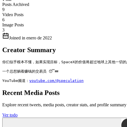
Posts Archived
9
Video Posts
6
Image Posts
3
Joined in enero de 2022
Creator Summary
你们似乎根本不懂，如果实现目标，SpaceX的价值将超过地球上其他一切的
一个总想躺着赚钱的交易员 😴💤

YouTube频道：
youtube.com/@speculation
Recent Media Posts
Explore recent tweets, media posts, creator stats, and profile s
Ver todo