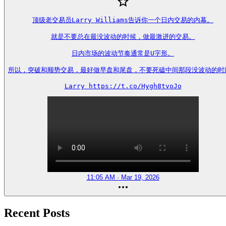
顶级老交易员Larry Williams告诉你一个日内交易的内幕。

就是不要总在最没波动的时候，做最激进的交易。

日内市场的波动节奏通常是U字形。

所以，突破和顺势交易，最好做早盘和尾盘，不要死磕中间那段没波动的时间
Larry https://t.co/Hygh8tvoJo
11:05 AM · Mar 19, 2026
Recent Posts