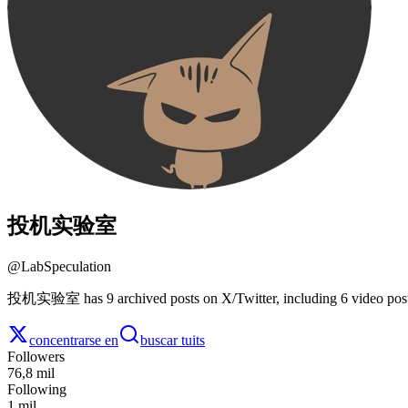
投机实验室
@
LabSpeculation
投机实验室 has 9 archived posts on X/Twitter, including 6 video posts
concentrarse en
buscar tuits
Followers
76,8 mil
Following
1 mil