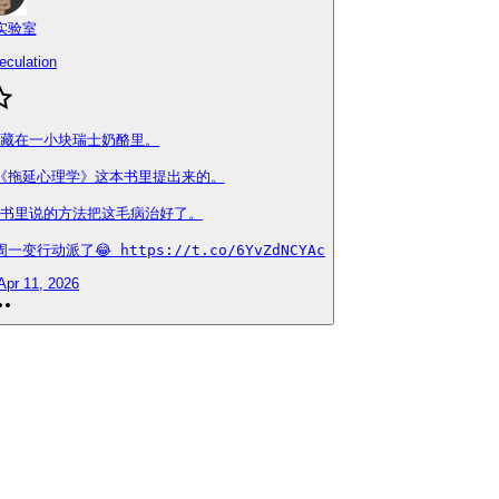
实验室
eculation
藏在一小块瑞士奶酪里。

拖延心理学》这本书里提出来的。

书里说的方法把这毛病治好了。

派了😂 https://t.co/6YvZdNCYAc
Apr 11, 2026