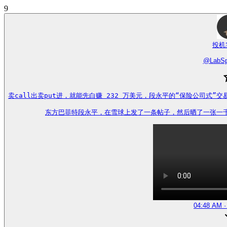
9
投机
@
LabSp
卖call出卖put进，就能先白赚 232 万美元，段永平的“保险公司式”交
东方巴菲特段永平，在雪球上发了一条帖子，然后晒了一张一千一百五十
04:48 AM ·