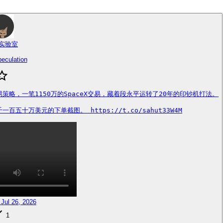
实验室
eculation
易策略，一笔1150万的SpaceX交易，藏着段永平运转了20年的印钞机打法。

万美元的下单截图。 https://t.co/sahut33W4M
 Jul 26, 2026
1