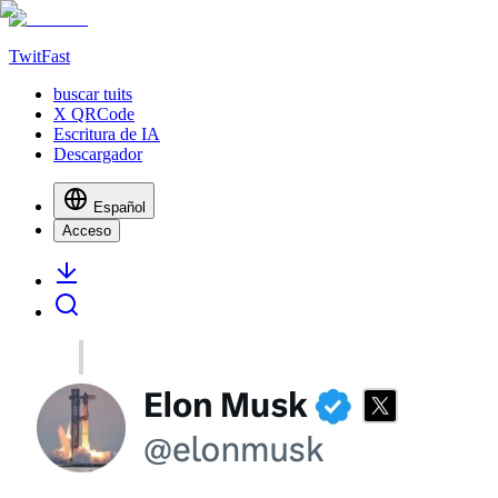
TwitFast
buscar tuits
X QRCode
Escritura de IA
Descargador
Español
Acceso