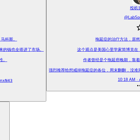
投机
@
LabSp
马科斯。

拖延症的治疗方法，居然
来的钱也全搭进了市场。

这个观点是美国心里学家简博克在《
。

作者曾经是个拖延癌晚期，靠着
强烈推荐给想戒掉拖延症的各位，周末翻翻，没准周一变行动
10:18 AM · 
nxN43