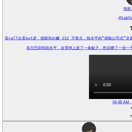
投机
@
LabSp
卖call出卖put进，就能先白赚 232 万美元，段永平的“保险公司式”交
东方巴菲特段永平，在雪球上发了一条帖子，然后晒了一张一千一百五十
04:48 AM ·