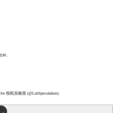
总和。

ummary for 投机实验室 (@LabSpeculation).