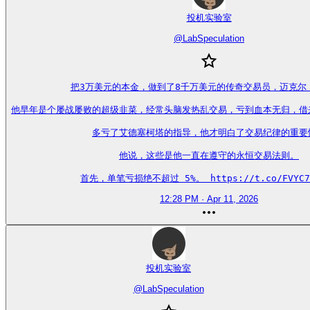
投机实验室
@
LabSpeculation
把3万美元的本金，做到了8千万美元的传奇交易员，迈克尔 
他早年是个屡战屡败的超级韭菜，经常头脑发热乱交易，亏到血本无归，借
多亏了艾德塞柯塔的指导，他才明白了交易纪律的重要性
他说，这些是他一直在遵守的永恒交易法则。

首先，单笔亏损绝不超过 5%。 https://t.co/FVYC7
12:28 PM · Apr 11, 2026
投机实验室
@
LabSpeculation