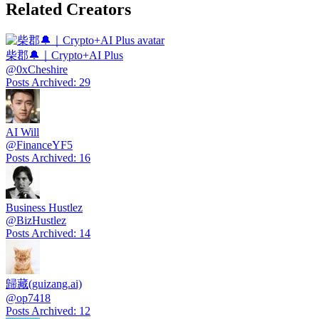
Related Creators
柴郡🔔｜Crypto+AI Plus
@
0xCheshire
Posts Archived
:
29
AI Will
@
FinanceYF5
Posts Archived
:
16
Business Hustlez
@
BizHustlez
Posts Archived
:
14
歸藏(guizang.ai)
@
op7418
Posts Archived
:
12