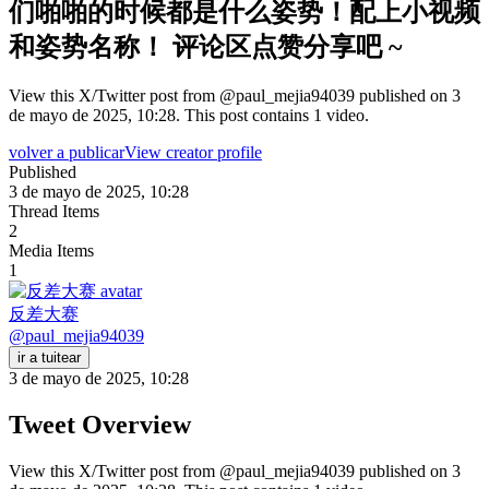
们啪啪的时候都是什么姿势！配上小视频
和姿势名称！ 评论区点赞分享吧 ~
View this X/Twitter post from @paul_mejia94039 published on 3
de mayo de 2025, 10:28. This post contains 1 video.
volver a publicar
View creator profile
Published
3 de mayo de 2025, 10:28
Thread Items
2
Media Items
1
反差大赛
@
paul_mejia94039
ir a tuitear
3 de mayo de 2025, 10:28
Tweet Overview
View this X/Twitter post from @paul_mejia94039 published on 3