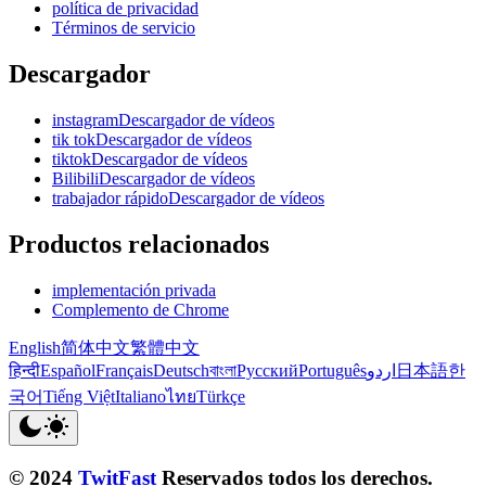
política de privacidad
Términos de servicio
Descargador
instagramDescargador de vídeos
tik tokDescargador de vídeos
tiktokDescargador de vídeos
BilibiliDescargador de vídeos
trabajador rápidoDescargador de vídeos
Productos relacionados
implementación privada
Complemento de Chrome
English
简体中文
繁體中文
हिन्दी
Español
Français
Deutsch
বাংলা
Русский
Português
اردو
日本語
한
국어
Tiếng Việt
Italiano
ไทย
Türkçe
© 2024
TwitFast
Reservados todos los derechos.