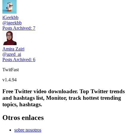
iGeekbb
@
igeekbb
Posts Archived
:
7
Amira Zairi
@
azed_ai
Posts Archived
:
6
TwitFast
v
1.4.94
Free Twitter video downloader. Top Twitter trends
and hashtags list, Monitor, track hottest trending
topics, hashtags.
Otros enlaces
sobre nosotros