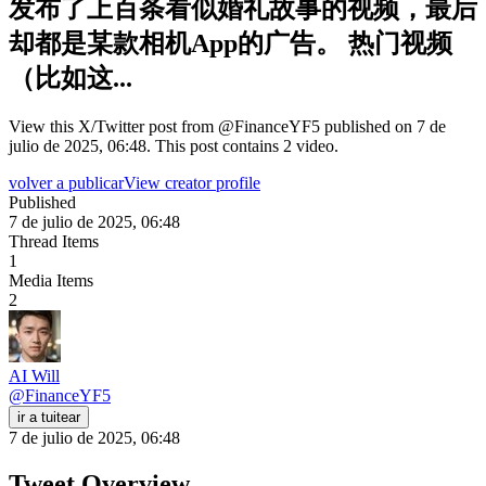
发布了上百条看似婚礼故事的视频，最后
却都是某款相机App的广告。 热门视频
（比如这...
View this X/Twitter post from @FinanceYF5 published on 7 de
julio de 2025, 06:48. This post contains 2 video.
volver a publicar
View creator profile
Published
7 de julio de 2025, 06:48
Thread Items
1
Media Items
2
AI Will
@
FinanceYF5
ir a tuitear
7 de julio de 2025, 06:48
Tweet Overview