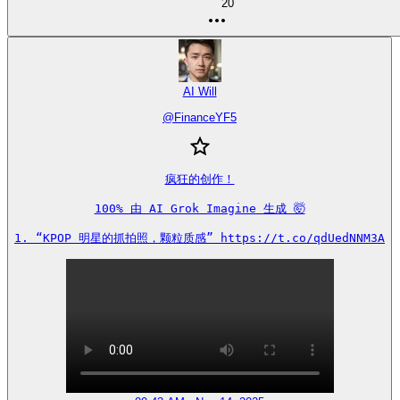
20
AI Will
@
FinanceYF5
疯狂的创作！

100% 由 AI Grok Imagine 生成 🤯

1. “KPOP 明星的抓拍照，颗粒质感” https://t.co/qdUedNNM3A