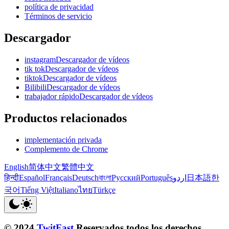
política de privacidad
Términos de servicio
Descargador
instagramDescargador de vídeos
tik tokDescargador de vídeos
tiktokDescargador de vídeos
BilibiliDescargador de vídeos
trabajador rápidoDescargador de vídeos
Productos relacionados
implementación privada
Complemento de Chrome
English
简体中文
繁體中文
हिन्दी
Español
Français
Deutsch
বাংলা
Русский
Português
اردو
日本語
한
국어
Tiếng Việt
Italiano
ไทย
Türkçe
© 2024
TwitFast
Reservados todos los derechos.