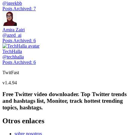
@
igeekbb
Posts Archived
:
7
Amira Zairi
@
azed_ai
Posts Archived
:
6
TechHalla
@
techhalla
Posts Archived
:
6
TwitFast
v
1.4.94
Free Twitter video downloader. Top Twitter trends
and hashtags list, Monitor, track hottest trending
topics, hashtags.
Otros enlaces
sobre nosotros