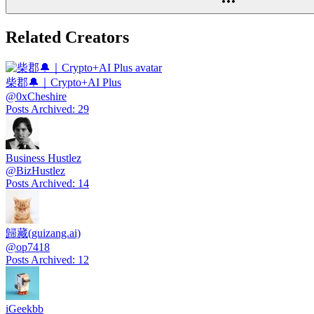
Related Creators
柴郡🔔｜Crypto+AI Plus
@
0xCheshire
Posts Archived
:
29
Business Hustlez
@
BizHustlez
Posts Archived
:
14
歸藏(guizang.ai)
@
op7418
Posts Archived
:
12
iGeekbb