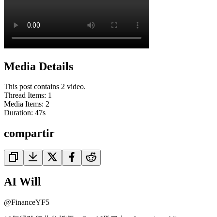
Media Details
This post contains 2 video.
Thread Items
:
1
Media Items
:
2
Duration:
47
s
compartir
AI Will
@
FinanceYF5