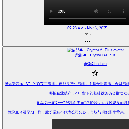
09:28 AM · Nov 6, 2025
1
柴郡🔔｜Crypto+AI Plus
@
0xCheshire
贝索斯表示 AI 的确存在泡沫，但那是产业泡沫，不是金融泡沫。金融泡
哪怕企业破产，AI 留下的基础设施仍会推动社会
他认为当前处于“混乱而美丽”的阶段，过度投资反而是创
就像亚马逊早期一样，股价暴跌不代表公司失败，市场与现实常常背离。 https