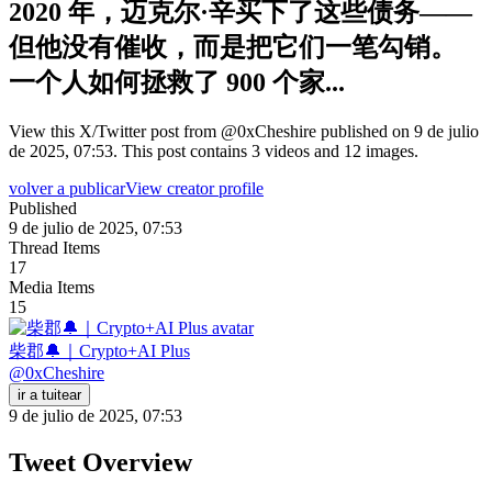
2020 年，迈克尔·辛买下了这些债务——
但他没有催收，而是把它们一笔勾销。
一个人如何拯救了 900 个家...
View this X/Twitter post from @0xCheshire published on 9 de julio
de 2025, 07:53. This post contains 3 videos and 12 images.
volver a publicar
View creator profile
Published
9 de julio de 2025, 07:53
Thread Items
17
Media Items
15
柴郡🔔｜Crypto+AI Plus
@
0xCheshire
ir a tuitear
9 de julio de 2025, 07:53
Tweet Overview