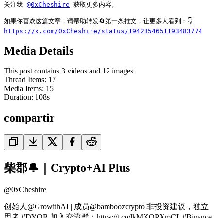
关注我 
@0xCheshire
 获取更多内容。

https://x.com/0xCheshire/status/1942854651193483774
Media Details
This post contains 3 videos and 12 images.
Thread Items
:
17
Media Items
:
15
Duration:
108
s
compartir
柴郡🔔｜Crypto+AI Plus
@
0xCheshire
创始人@GrowithAI | 成员@bamboozcrypto 非投资建议，独立
思考 #DYOR 加入交流群：https://t.co/lkMXOPXmCL #Binance