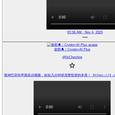
03:36 AM · Nov 4, 2025
柴郡🔔｜Crypto+AI Plus
@
0xCheshire
股神巴菲特早期采访视频，短短几分钟讲清楚投资的本质！ https://t.co/