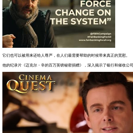
它们也可以被用来还给人尊严，在人们最需要帮助的时候带来真正的宽慰。

他的纪录片《迈克尔・辛的百万英镑秘密捐赠》，深入揭示了银行和催收公司