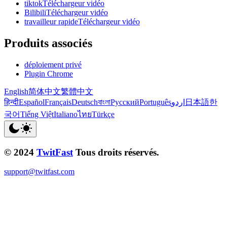
tiktokTéléchargeur vidéo
BilibiliTéléchargeur vidéo
travailleur rapideTéléchargeur vidéo
Produits associés
déploiement privé
Plugin Chrome
English
简体中文
繁體中文
हिन्दी
Español
Français
Deutsch
বাংলা
Русский
Português
اردو
日本語
한
국어
Tiếng Việt
Italiano
ไทย
Türkçe
© 2024
TwitFast
Tous droits réservés.
support@twitfast.com