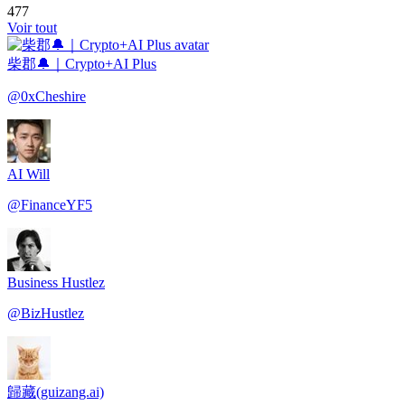
477
Voir tout
柴郡🔔｜Crypto+AI Plus
@
0xCheshire
AI Will
@
FinanceYF5
Business Hustlez
@
BizHustlez
歸藏(guizang.ai)