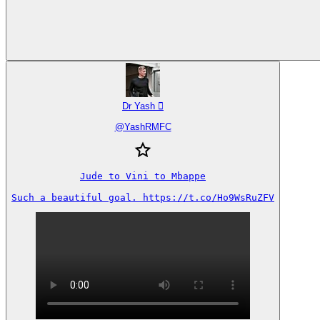
Dr Yash 
@
YashRMFC
Jude to Vini to Mbappe

Such a beautiful goal. https://t.co/Ho9WsRuZFV