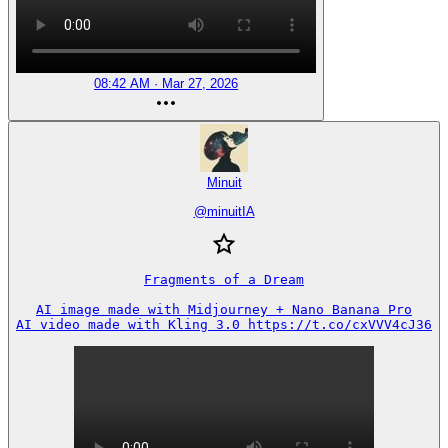
08:42 AM · Mar 27, 2026
Minuit
@
minuitIA
Fragments of a Dream

AI image made with Midjourney + Nano Banana Pro

AI video made with Kling 3.0 https://t.co/cxVVV4cJ36