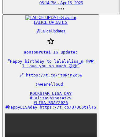
08:14 PM · Apr 15, 2026
LALICE UPDATES
@
LaliceUpdates
aonsomrutai IG update:

“Happy birthday to lalalalisa_m 🎂💖

I love you so much 😍😘”

🔗 https://t.co/jt0NjnZc5W

@wearelloud 

ROCKSTAR LISA DAY

#LalisaShinesAt29

#LISA_BDAY2026

#happyLISAday https://t.co/U7UC6tslTG