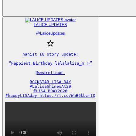
LALICE UPDATES
@
LaliceUpdates
nanist IG story update:

“Happiest Birthday lalalalisa_m ✨”

@wearelloud 

ROCKSTAR LISA DAY

#LalisaShinesAt29

#LISA_BDAY2026

#happyLISAday https://t.co/WhB6kbzrIQ