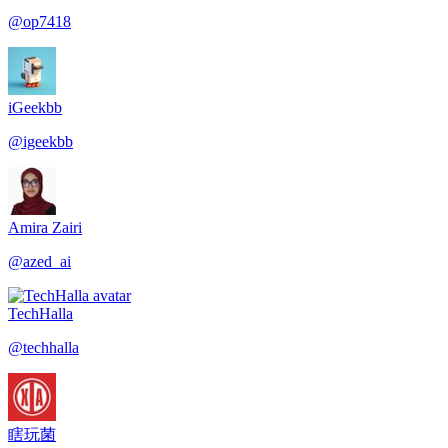
@
op7418
iGeekbb
@
igeekbb
Amira Zairi
@
azed_ai
TechHalla
@
techhalla
瞎玩菌