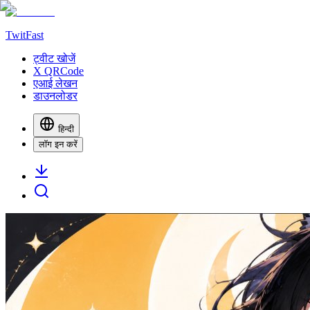
TwitFast
ट्वीट खोजें
X QRCode
एआई लेखन
डाउनलोडर
हिन्दी
लॉग इन करें