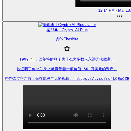
12:14 PM · Mar 18
柴郡🔔｜Crypto+AI Plus
@
0xCheshire
1999 年，巴菲特解释了为什么大多数人永远无法致富。

他证明了你此刻身上就携带着一项价值 50 万美元的资产。

在你错过它之前，保存这段罕见的视频。 https://t.co/rd4kQEoOZE