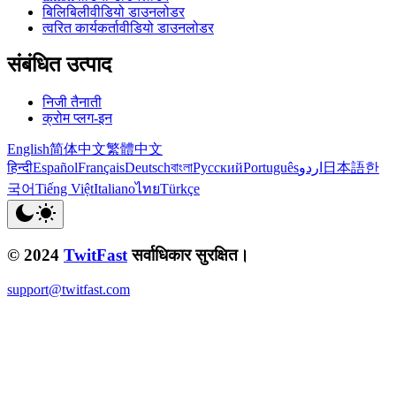
बिलिबिलीवीडियो डाउनलोडर
त्वरित कार्यकर्तावीडियो डाउनलोडर
संबंधित उत्पाद
निजी तैनाती
क्रोम प्लग-इन
English
简体中文
繁體中文
हिन्दी
Español
Français
Deutsch
বাংলা
Русский
Português
اردو
日本語
한
국어
Tiếng Việt
Italiano
ไทย
Türkçe
© 2024
TwitFast
सर्वाधिकार सुरक्षित।
support@twitfast.com