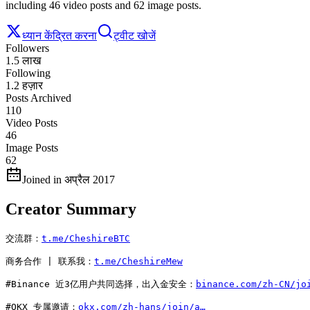
including 46 video posts and 62 image posts.
ध्यान केंद्रित करना
ट्वीट खोजें
Followers
1.5 लाख
Following
1.2 हज़ार
Posts Archived
110
Video Posts
46
Image Posts
62
Joined in अप्रैल 2017
Creator Summary
交流群：
t.me/CheshireBTC
商务合作 | 联系我：
t.me/CheshireMew
#Binance 近3亿用户共同选择，出入金安全：
binance.com/zh-CN/jo
#OKX 专属邀请：
okx.com/zh-hans/join/a…