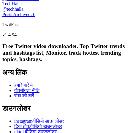
TechHalla
@
techhalla
Posts Archived
:
6
TwitFast
v
1.4.94
Free Twitter video downloader. Top Twitter trends
and hashtags list, Monitor, track hottest trending
topics, hashtags.
अन्य लिंक
हमारे बारे में
गोपनीयता नीति
सेवा की शर्तें
डाउनलोडर
instagramवीडियो डाउनलोडर
टिक टोकवीडियो डाउनलोडर
tiktokवीडियो डाउनलोडर