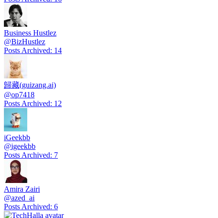
Business Hustlez
@
BizHustlez
Posts Archived
:
14
歸藏(guizang.ai)
@
op7418
Posts Archived
:
12
iGeekbb
@
igeekbb
Posts Archived
:
7
Amira Zairi
@
azed_ai
Posts Archived
:
6