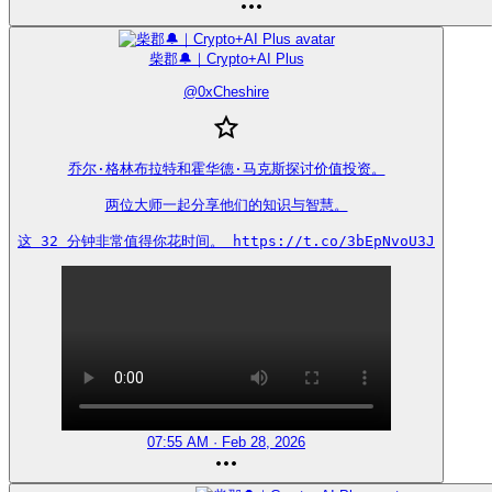
柴郡🔔｜Crypto+AI Plus
@
0xCheshire
乔尔·格林布拉特和霍华德·马克斯探讨价值投资。

两位大师一起分享他们的知识与智慧。

这 32 分钟非常值得你花时间。 https://t.co/3bEpNvoU3J
07:55 AM · Feb 28, 2026