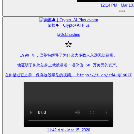
12:14 PM · Mar 18
柴郡🔔｜Crypto+AI Plus
@
0xCheshire
1999 年，巴菲特解释了为什么大多数人永远无法致富。

他证明了你此刻身上就携带着一项价值 50 万美元的资产。

在你错过它之前，保存这段罕见的视频。 https://t.co/rd4kQEoOZE
11:42 AM · Mar 15, 2026