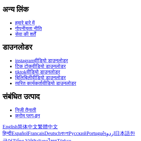
अन्य लिंक
हमारे बारे में
गोपनीयता नीति
सेवा की शर्तें
डाउनलोडर
instagramवीडियो डाउनलोडर
टिक टोकवीडियो डाउनलोडर
tiktokवीडियो डाउनलोडर
बिलिबिलीवीडियो डाउनलोडर
त्वरित कार्यकर्तावीडियो डाउनलोडर
संबंधित उत्पाद
निजी तैनाती
क्रोम प्लग-इन
English
简体中文
繁體中文
हिन्दी
Español
Français
Deutsch
বাংলা
Русский
Português
اردو
日本語
한
국어
Tiếng Việt
Italiano
ไทย
Türkçe