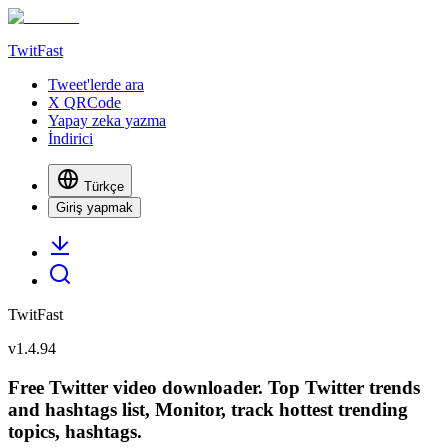
TwitFast
Tweet'lerde ara
X QRCode
Yapay zeka yazma
İndirici
Türkçe
Giriş yapmak
TwitFast
v
1.4.94
Free Twitter video downloader. Top Twitter trends
and hashtags list, Monitor, track hottest trending
topics, hashtags.