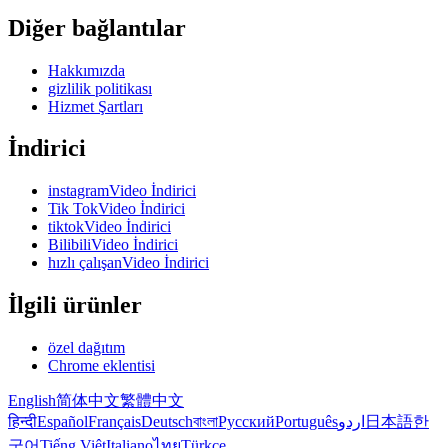
Diğer bağlantılar
Hakkımızda
gizlilik politikası
Hizmet Şartları
İndirici
instagramVideo İndirici
Tik TokVideo İndirici
tiktokVideo İndirici
BilibiliVideo İndirici
hızlı çalışanVideo İndirici
İlgili ürünler
özel dağıtım
Chrome eklentisi
English
简体中文
繁體中文
हिन्दी
Español
Français
Deutsch
বাংলা
Русский
Português
اردو
日本語
한
국어
Tiếng Việt
Italiano
ไทย
Türkçe