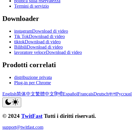
politica sulla riservatezza
Termini di servizio
Downloader
instagramDownload di video
Tik TokDownload di video
tiktokDownload di video
BilibiliDownload di video
lavoratore veloceDownload di video
Prodotti correlati
distribuzione privata
Plug-in per Chrome
English
简体中文
繁體中文
हिन्दी
Español
Français
Deutsch
বাংলা
Русски
© 2024
TwitFast
Tutti i diritti riservati.
support@twitfast.com