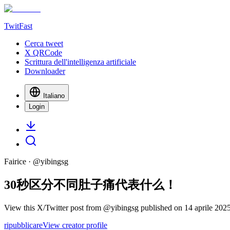
TwitFast
Cerca tweet
X QRCode
Scrittura dell'intelligenza artificiale
Downloader
Italiano
Login
Fairice
· @
yibingsg
30秒区分不同肚子痛代表什么！
View this X/Twitter post from @yibingsg published on 14 aprile 2025 
ripubblicare
View creator profile