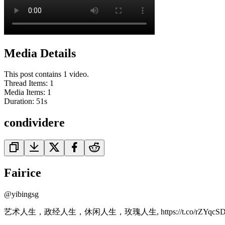
Media Details
This post contains 1 video.
Thread Items
:
1
Media Items
:
1
Duration:
51
s
condividere
Fairice
@
yibingsg
艺术人生，政经人生，休闲人生，玫瑰人生, https://t.co/rZYqcSD