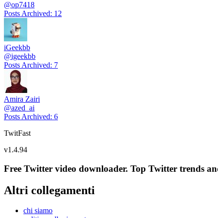
@
op7418
Posts Archived
:
12
iGeekbb
@
igeekbb
Posts Archived
:
7
Amira Zairi
@
azed_ai
Posts Archived
:
6
TwitFast
v
1.4.94
Free Twitter video downloader. Top Twitter trends and 
Altri collegamenti
chi siamo