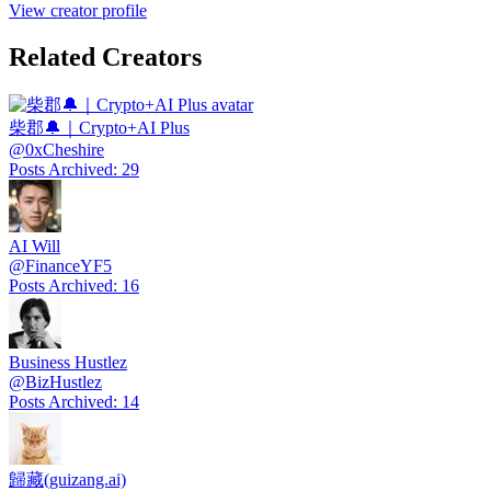
View creator profile
Related Creators
柴郡🔔｜Crypto+AI Plus
@
0xCheshire
Posts Archived
:
29
AI Will
@
FinanceYF5
Posts Archived
:
16
Business Hustlez
@
BizHustlez
Posts Archived
:
14
歸藏(guizang.ai)