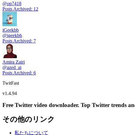
@
op7418
Posts Archived
:
12
iGeekbb
@
igeekbb
Posts Archived
:
7
Amira Zairi
@
azed_ai
Posts Archived
:
6
TwitFast
v
1.4.94
Free Twitter video downloader. Top Twitter trends and 
その他のリンク
私たちについて