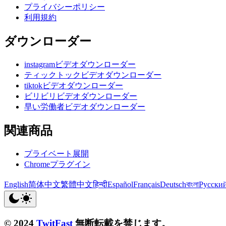
プライバシーポリシー
利用規約
ダウンローダー
instagramビデオダウンローダー
ティックトックビデオダウンローダー
tiktokビデオダウンローダー
ビリビリビデオダウンローダー
早い労働者ビデオダウンローダー
関連商品
プライベート展開
Chromeプラグイン
English
简体中文
繁體中文
हिन्दी
Español
Français
Deutsch
বাংলা
Русски
© 2024
TwitFast
無断転載を禁じます。