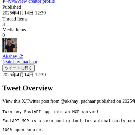
再投稿
View creator profile
Published
2025年4月14日 12:39
Thread Items
3
Media Items
0
Akshay 🚀
@
akshay_pachaar
ツイートに行く
2025年4月14日 12:39
Tweet Overview
View this X/Twitter post from @akshay_pachaar published on 2025
Turn any FastAPI app into an MCP server!

FastAPI-MCP is a zero-config tool for automatically con
100% open-source. 