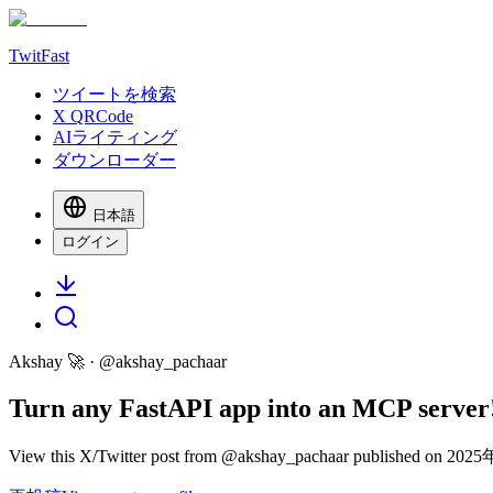
TwitFast
ツイートを検索
X QRCode
AIライティング
ダウンローダー
日本語
ログイン
Akshay 🚀
· @
akshay_pachaar
Turn any FastAPI app into an MCP server! 
View this X/Twitter post from @akshay_pachaar published on 2025