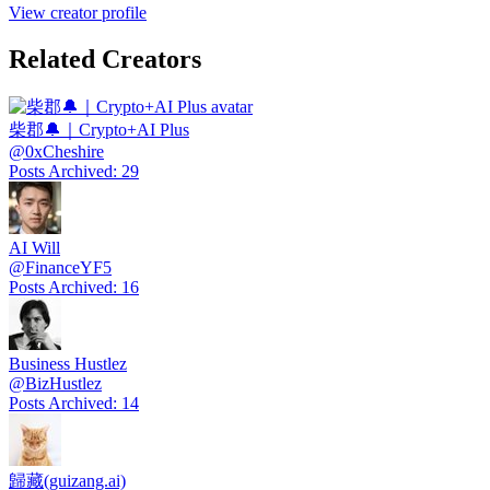
View creator profile
Related Creators
柴郡🔔｜Crypto+AI Plus
@
0xCheshire
Posts Archived
:
29
AI Will
@
FinanceYF5
Posts Archived
:
16
Business Hustlez
@
BizHustlez
Posts Archived
:
14
歸藏(guizang.ai)