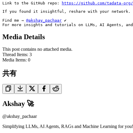
Link to the GitHub repo: 
https://github.com/tadata-org/
If you found it insightful, reshare with your network.

Find me → 
@akshay_pachaar
 ✔️

For more insights and tutorials on LLMs, AI Agents, and
Media Details
This post contains no attached media.
Thread Items
:
3
Media Items
:
0
共有
Akshay 🚀
@
akshay_pachaar
Simplifying LLMs, AI Agents, RAGs and Machine Learning for you! 