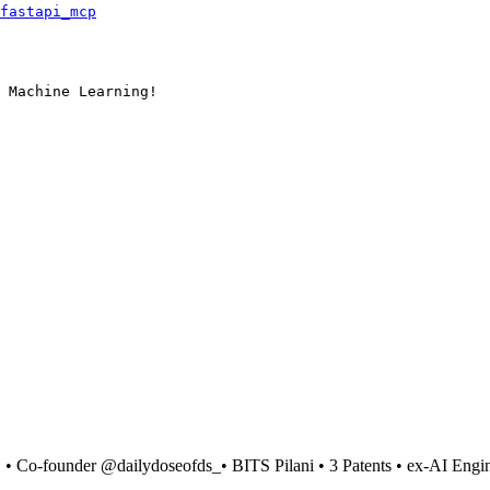
fastapi_mcp
 Machine Learning!
• Co-founder @dailydoseofds_• BITS Pilani • 3 Patents • ex-AI Eng