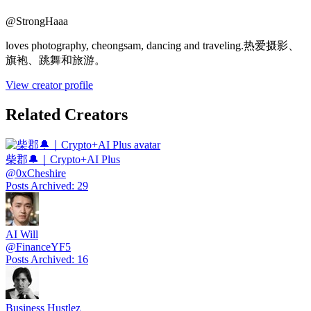
@
StrongHaaa
loves photography, cheongsam, dancing and traveling.热爱摄影、
旗袍、跳舞和旅游。
View creator profile
Related Creators
柴郡🔔｜Crypto+AI Plus
@
0xCheshire
Posts Archived
:
29
AI Will
@
FinanceYF5
Posts Archived
:
16
Business Hustlez