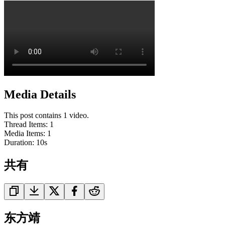
Media Details
This post contains 1 video.
Thread Items
:
1
Media Items
:
1
Duration:
10
s
共有
东方靖