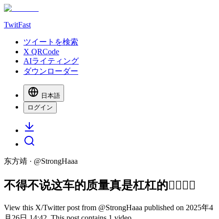
TwitFast
ツイートを検索
X QRCode
AIライティング
ダウンローダー
日本語
ログイン
东方靖
· @
StrongHaaa
不得不说这车的质量真是杠杠的👍🏻👍🏻
View this X/Twitter post from @StrongHaaa published on 2025年4
月26日 14:42. This post contains 1 video.