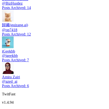
@
BizHustlez
Posts Archived
:
14
歸藏(guizang.ai)
@
op7418
Posts Archived
:
12
iGeekbb
@
igeekbb
Posts Archived
:
7
Amira Zairi
@
azed_ai
Posts Archived
:
6
TwitFast
v
1.4.94