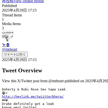
再投稿
View creator profile
Published
2025年4月29日 17:15
Thread Items
1
Media Items
3
🦩🦍
@
mrheart
ツイートに行く
2025年4月29日 17:15
Tweet Overview
View this X/Twitter post from @mrheart published on 2025年4月29日 1
Doherty & Rubi Rose Sex tape Leak

http://heylink.me/twiitterbhera/
💤💎

Drake definitely got a leak
