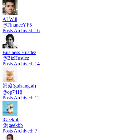
AI Will
@
FinanceYF5
Posts Archived
:
16
Business Hustlez
@
BizHustlez
Posts Archived
:
14
歸藏(guizang.ai)
@
op7418
Posts Archived
:
12
iGeekbb
@
igeekbb
Posts Archived
:
7