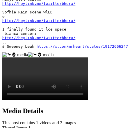
http://heylink.me/twiitterbhera/
Sofhie Rain scene WlLD

http://heylink.me/twiitterbhera/
I finally found it lce spece

http://heylink.me/twiitterbhera/
..

# Sweeney Leak 
https://x.com/mrheart/status/19172666247
Media Details
This post contains 1 videos and 2 images.
Thread Items
:
1