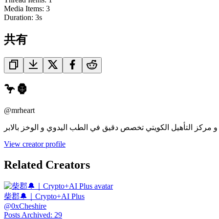
Media Items
:
3
Duration:
3
s
共有
🦩🦍
@
mrheart
View creator profile
Related Creators
柴郡🔔｜Crypto+AI Plus
@
0xCheshire
Posts Archived
:
29