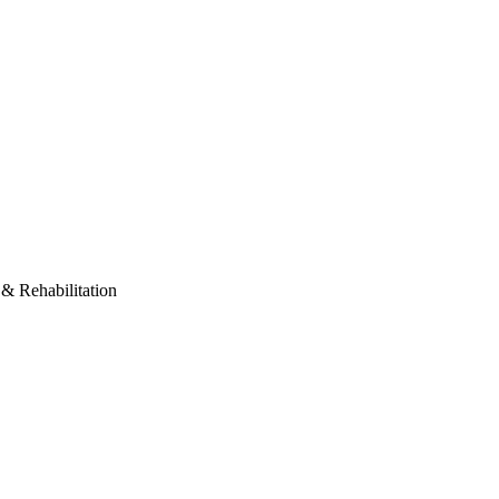
طبيب طب طبيعي و تأهيل في المست Physical Medicine & Rehabilitation