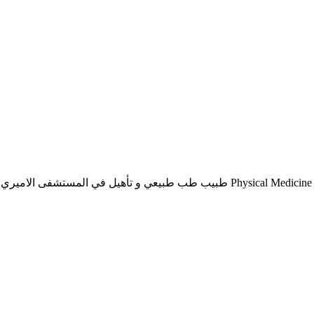
شفى الاميري و مركز التأهيل الكويتي تخصص دقيق في الطب اليدوي و الوخز بالابر