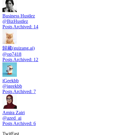
Business Hustlez
@
BizHustlez
Posts Archived
:
14
歸藏(guizang.ai)
@
op7418
Posts Archived
:
12
iGeekbb
@
igeekbb
Posts Archived
:
7
Amira Zairi
@
azed_ai
Posts Archived
:
6
TwitFast