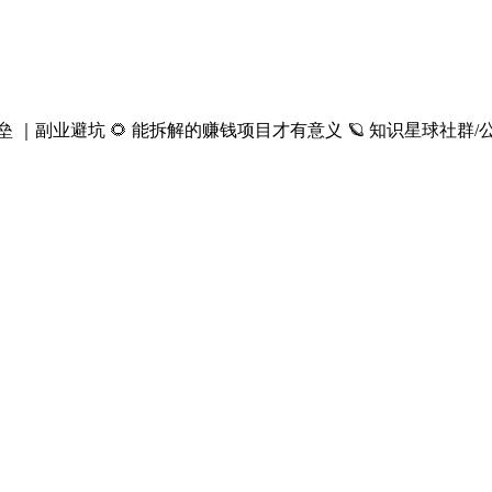
副业避坑 🌻 能拆解的赚钱项目才有意义 🪐 知识星球社群/公众号：“钱