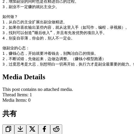
2，增加副业的同时也是在精进自己的过程。

3，副业不一定赚的就比主业少。

如何做？

1，从自己的主业扩展出副业做精进。

2，如果你喜欢输出某些内容，就从这里入手（如写作，编程，录视频）。

3，找到可以创造“睡后收入”，并且有先发优势的项目入手。

4，别妄自菲薄，你会的，别人不一定会。

做副业的心态：

1，赚钱心态，开始就要冲着钱去，别陶冶自己的情操。

2，不断试错，先做起来，边做边调整。（赚钱小模型跑通）

3，过度思考是大忌，别想明白一切再开始，执行力才是副业最重要的能力。
Media Details
This post contains no attached media.
Thread Items
:
1
Media Items
:
0
共有