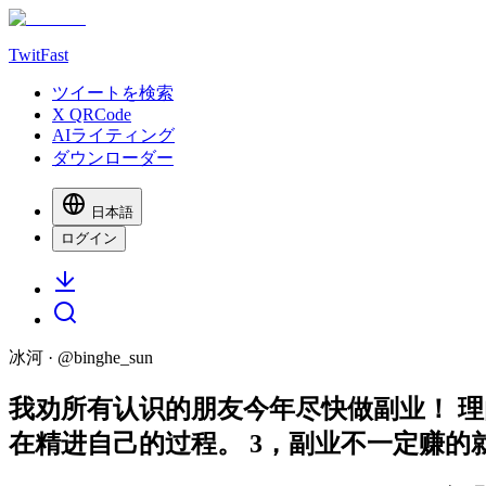
TwitFast
ツイートを検索
X QRCode
AIライティング
ダウンローダー
日本語
ログイン
冰河
· @
binghe_sun
我劝所有认识的朋友今年尽快做副业！ 理
在精进自己的过程。 3，副业不一定赚的就