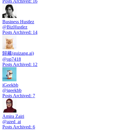
Posts Archived
:
16
Business Hustlez
@
BizHustlez
Posts Archived
:
14
歸藏(guizang.ai)
@
op7418
Posts Archived
:
12
iGeekbb
@
igeekbb
Posts Archived
:
7
Amira Zairi
@
azed_ai
Posts Archived
:
6