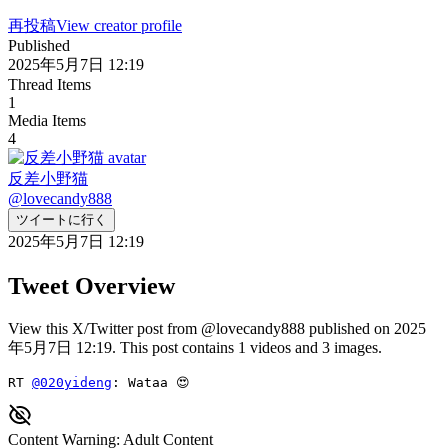
再投稿
View creator profile
Published
2025年5月7日 12:19
Thread Items
1
Media Items
4
反差小野猫
@
lovecandy888
ツイートに行く
2025年5月7日 12:19
Tweet Overview
View this X/Twitter post from @lovecandy888 published on 2025
年5月7日 12:19. This post contains 1 videos and 3 images.
RT 
@020yideng
: Wataa 😍 
Content Warning: Adult Content