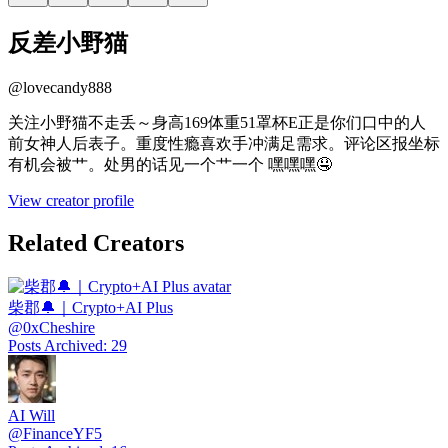
反差小野猫
@
lovecandy888
关注小野猫不走丢～身高169体重51罩杯E正是你们口中的人
前女神人后表子。重度性瘾喜欢手冲满足需求。评论区报坐标
有机会被艹。处男的话见一个艹一个 嘿嘿嘿🤤
View creator profile
Related Creators
柴郡🔔｜Crypto+AI Plus
@
0xCheshire
Posts Archived
:
29
AI Will
@
FinanceYF5