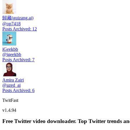
歸藏(guizang.ai)
@
op7418
Posts Archived
:
12
iGeekbb
@
igeekbb
Posts Archived
:
7
Amira Zairi
@
azed_ai
Posts Archived
:
6
TwitFast
v
1.4.94
Free Twitter video downloader. Top Twitter trends and 