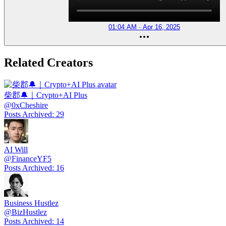
01:04 AM · Apr 16, 2025
Related Creators
柴郡🔔｜Crypto+AI Plus
@
0xCheshire
Posts Archived
:
29
AI Will
@
FinanceYF5
Posts Archived
:
16
Business Hustlez
@
BizHustlez
Posts Archived
:
14