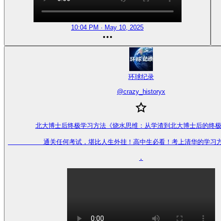
10:04 PM · May 10, 2025
环球纪录
@
crazy_historyx
北大博士后终极学习方法《烧水思维：从学渣到北大博士后的终极
         通关任何考试，堪比人生外挂！高中生必看！考上清华的学习
.