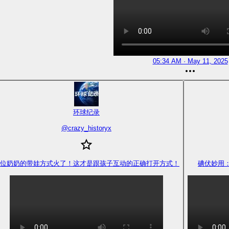
05:34 AM · May 11, 2025
环球纪录
@
crazy_historyx
位奶奶的带娃方式火了！这才是跟孩子互动的正确打开方式！
碘伏妙用