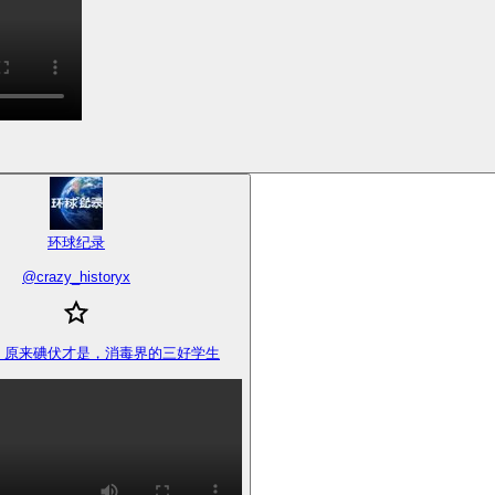
环球纪录
@
crazy_historyx
：原来碘伏才是，消毒界的三好学生