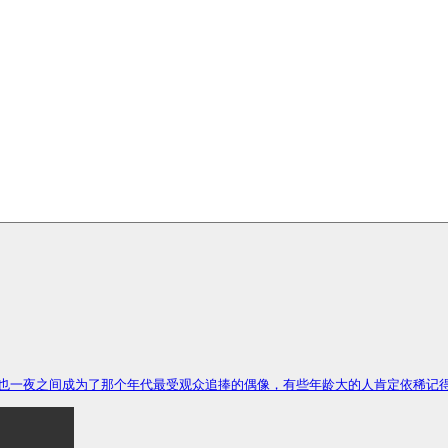
翔也一夜之间成为了那个年代最受观众追捧的偶像，有些年龄大的人肯定依稀记得