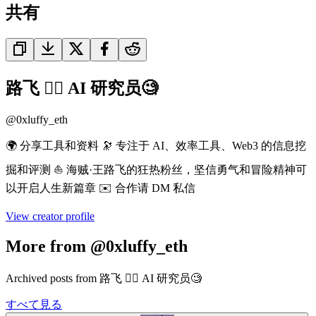
共有
路飞 🏴‍☠️ AI 研究员🧐
@
0xluffy_eth
🌍 分享工具和资料 🔭 专注于 AI、效率工具、Web3 的信息挖
掘和评测 ⛵️ 海贼·王路飞的狂热粉丝，坚信勇气和冒险精神可
以开启人生新篇章 ✉️ 合作请 DM 私信
View creator profile
More from @0xluffy_eth
Archived posts from 路飞 🏴‍☠️ AI 研究员🧐
すべて見る