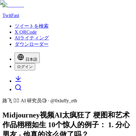
TwitFast
ツイートを検索
X QRCode
AIライティング
ダウンローダー
日本語
ログイン
路飞 🏴‍☠️ AI 研究员🧐
· @
0xluffy_eth
Midjourney视频AI太疯狂了 梗图和艺术
作品栩栩如生 10个惊人的例子： 1. 分心
男友 - 他真的这么做了吗？