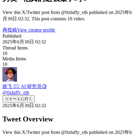
View this X/Twitter post from @0xluffy_eth published on 2025年6
月30日 02:32. This post contains 10 video.
再投稿
View creator profile
Published
2025年6月30日 02:32
Thread Items
10
Media Items
10
路飞 🏴‍☠️ AI 研究员🧐
@
0xluffy_eth
ツイートに行く
2025年6月30日 02:32
Tweet Overview
View this X/Twitter post from @0xluffy_eth published on 2025年6