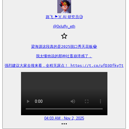
路飞 🏴‍☠️ AI 研究员🧐
@
0xluffy_eth
梁海源这段真的是2025脱口秀天花板😂

我太懂他说的那种社畜崩溃感了，

强烈建议大家去搜来看，全程无尿点！ https://t.co/ufD3OfkyTt
04:03 AM · Nov 2, 2025