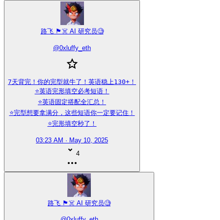
路飞 🏴‍☠️ AI 研究员🧐
@
0xluffy_eth
7天背完！你的完型就牛了！英语稳上130+！

⭐️英语完形填空必考短语！

⭐️英语固定搭配全汇总！

⭐️完型想要拿满分，这些短语你一定要记住！

⭐️完形填空秒了！
03:23 AM · May 10, 2025
4
路飞 🏴‍☠️ AI 研究员🧐
@
0xluffy_eth