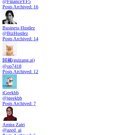
@
FinanceYF5
Posts Archived
:
16
Business Hustlez
@
BizHustlez
Posts Archived
:
14
歸藏(guizang.ai)
@
op7418
Posts Archived
:
12
iGeekbb
@
igeekbb
Posts Archived
:
7
Amira Zairi
@
azed_ai