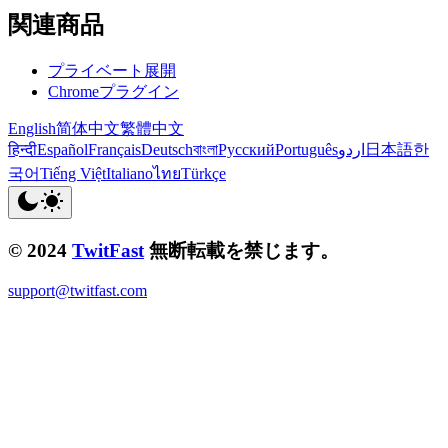
関連商品
プライベート展開
Chromeプラグイン
English
简体中文
繁體中文
हिन्दी
Español
Français
Deutsch
বাংলা
Русский
Português
اردو
日本語
한
국어
Tiếng Việt
Italiano
ไทย
Türkçe
© 2024
TwitFast
無断転載を禁じます。
support@twitfast.com