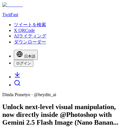
TwitFast
ツイートを検索
X QRCode
AIライティング
ダウンローダー
日本語
ログイン
Dinda Prasetyo
· @
heydin_ai
Unlock next-level visual manipulation,
now directly inside @Photoshop with
Gemini 2.5 Flash Image (Nano Banan...