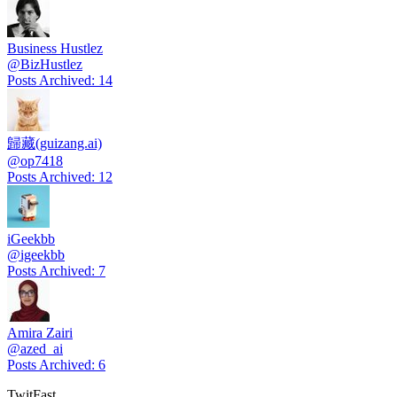
Business Hustlez
@
BizHustlez
Posts Archived
:
14
歸藏(guizang.ai)
@
op7418
Posts Archived
:
12
iGeekbb
@
igeekbb
Posts Archived
:
7
Amira Zairi
@
azed_ai
Posts Archived
:
6
TwitFast