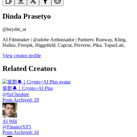
Dinda Prasetyo
@
heydin_ai
AI Filmmaker | @adobe Ambassador | Partners: Runway, Kling,
Hailuo, Freepik, Higgsfield, Capcut, Pixverse, Pika, TopazLab,
View creator profile
Related Creators
柴郡🔔｜Crypto+AI Plus
@
0xCheshire
Posts Archived
:
29
AI Will
@
FinanceYF5
Posts Archived
:
16