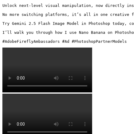
Unlock next-level visual manipulation, now directly ins
No more switching platforms, it’s all in one creative f
Try Gemini 2.5 Flash Image Model in Photoshop today, co
I’ll walk you through how I use Nano Banana on Photoshop
#AdobeFireflyAmbassadors #Ad #PhotoshopPartnerModels