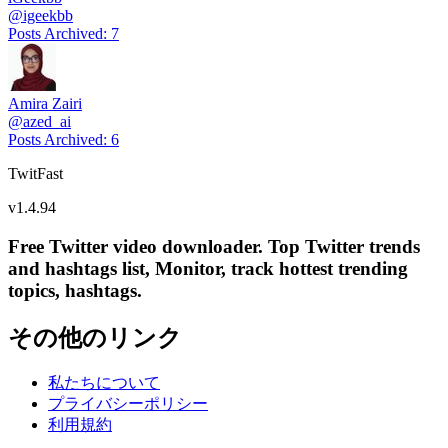
@
igeekbb
Posts Archived
:
7
Amira Zairi
@
azed_ai
Posts Archived
:
6
TwitFast
v
1.4.94
Free Twitter video downloader. Top Twitter trends
and hashtags list, Monitor, track hottest trending
topics, hashtags.
その他のリンク
私たちについて
プライバシーポリシー
利用規約