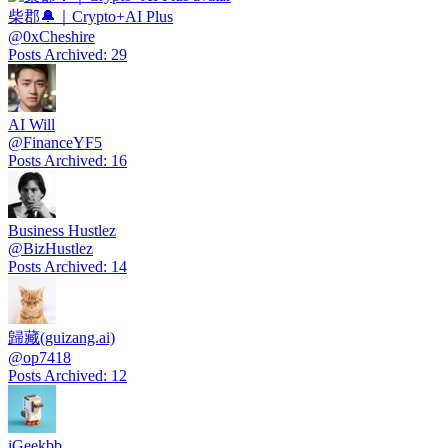
柴郡🔔｜Crypto+AI Plus
@
0xCheshire
Posts Archived
:
29
AI Will
@
FinanceYF5
Posts Archived
:
16
Business Hustlez
@
BizHustlez
Posts Archived
:
14
歸藏(guizang.ai)
@
op7418
Posts Archived
:
12
iGeekbb