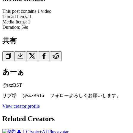
This post contains 1 video.
Thread Items
:
1
Media Items
:
1
Duration:
59
s
共有
あーぁ
@
sxzBST
サブ垢 @sxzBSTa フォローよろしくお願いします。
View creator profile
Related Creators