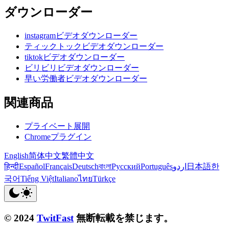
ダウンローダー
instagramビデオダウンローダー
ティックトックビデオダウンローダー
tiktokビデオダウンローダー
ビリビリビデオダウンローダー
早い労働者ビデオダウンローダー
関連商品
プライベート展開
Chromeプラグイン
English
简体中文
繁體中文
हिन्दी
Español
Français
Deutsch
বাংলা
Русский
Português
اردو
日本語
한
국어
Tiếng Việt
Italiano
ไทย
Türkçe
© 2024
TwitFast
無断転載を禁じます。