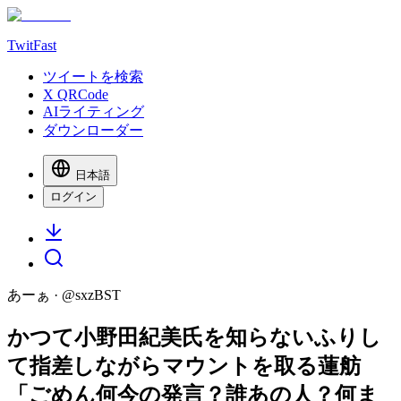
TwitFast
ツイートを検索
X QRCode
AIライティング
ダウンローダー
日本語
ログイン
あーぁ
· @
sxzBST
かつて小野田紀美氏を知らないふりし
て指差しながらマウントを取る蓮舫
「ごめん何今の発言？誰あの人？何ま