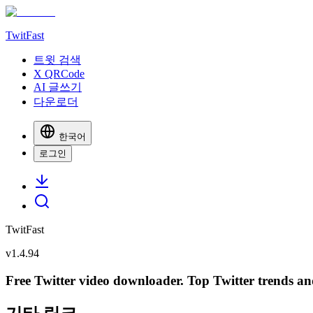
TwitFast
트윗 검색
X QRCode
AI 글쓰기
다운로더
한국어
로그인
TwitFast
v
1.4.94
Free Twitter video downloader. Top Twitter trends and 