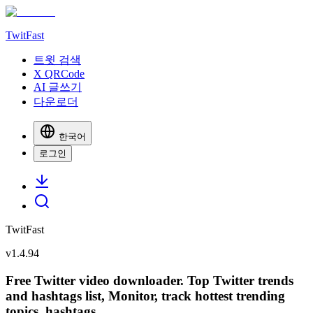
TwitFast
트윗 검색
X QRCode
AI 글쓰기
다운로더
한국어
로그인
TwitFast
v
1.4.94
Free Twitter video downloader. Top Twitter trends
and hashtags list, Monitor, track hottest trending
topics, hashtags.