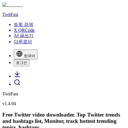
TwitFast
트윗 검색
X QRCode
AI 글쓰기
다운로더
한국어
로그인
TwitFast
v
1.4.94
Free Twitter video downloader. Top Twitter trends
and hashtags list, Monitor, track hottest trending
topics, hashtags.