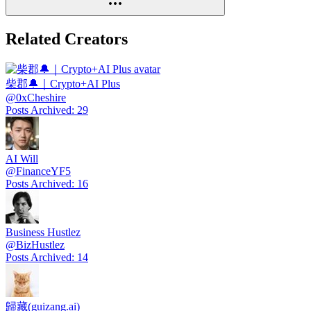
Related Creators
柴郡🔔｜Crypto+AI Plus
@
0xCheshire
Posts Archived
:
29
AI Will
@
FinanceYF5
Posts Archived
:
16
Business Hustlez
@
BizHustlez
Posts Archived
:
14
歸藏(guizang.ai)