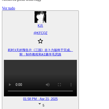
Ver tudo
K总
@
KFCQZ
耗时3天的预告片《三国》吉卜力版终于完成。

附：制作教程和AI薅羊毛思路
01:58 PM · Apr 21, 2025
5