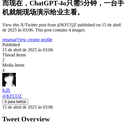
而现在，ChatGPT-4o只需5分钟，一台手
机就能现场演示给业主看。
View this X/Twitter post from @KFCQZ published on 15 de abril
de 2025 às 03:06. This post contains 4 images.
repassar
View creator profile
Published
15 de abril de 2025 às 03:06
Thread Items
2
Media Items
4
K总
@
KFCQZ
Ir para twittar
15 de abril de 2025 às 03:06
Tweet Overview