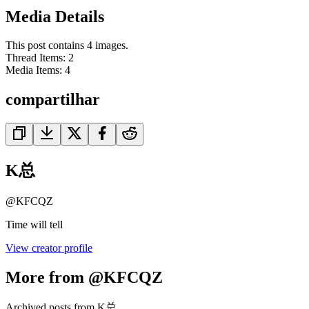
Media Details
This post contains 4 images.
Thread Items
:
2
Media Items
:
4
compartilhar
K总
@
KFCQZ
Time will tell
View creator profile
More from @KFCQZ
Archived posts from K总