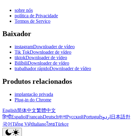
sobre nós
política de Privacidade
Termos de Serviço
Baixador
instagramDownloader de vídeo
Tik TokDownloader de vídeo
tiktokDownloader de vídeo
BilíbiliDownloader de vídeo
trabalhador rápidoDownloader de vídeo
Produtos relacionados
implantação privada
Plug-in do Chrome
English
简体中文
繁體中文
हिन्दी
Español
Français
Deutsch
বাংলা
Русский
Português
اردو
日本語
한
국어
Tiếng Việt
Italiano
ไทย
Türkçe