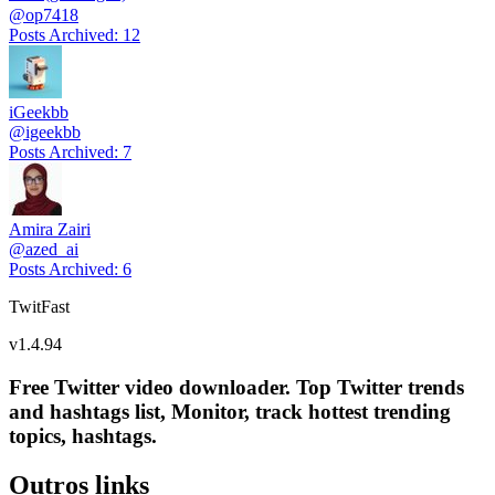
@
op7418
Posts Archived
:
12
iGeekbb
@
igeekbb
Posts Archived
:
7
Amira Zairi
@
azed_ai
Posts Archived
:
6
TwitFast
v
1.4.94
Free Twitter video downloader. Top Twitter trends
and hashtags list, Monitor, track hottest trending
topics, hashtags.
Outros links