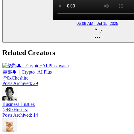
06:09 AM · Jul 15, 2025
7
Related Creators
柴郡🔔｜Crypto+AI Plus
@
0xCheshire
Posts Archived
:
29
Business Hustlez
@
BizHustlez
Posts Archived
:
14