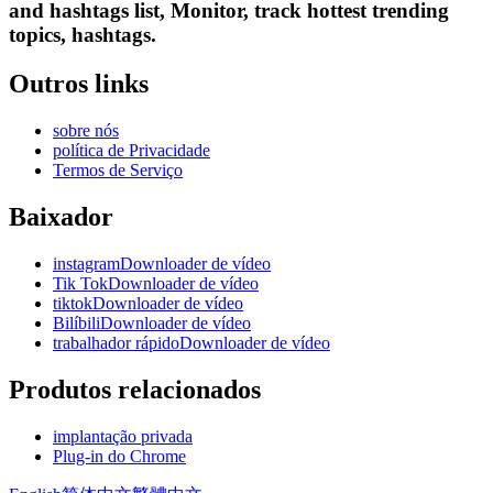
and hashtags list, Monitor, track hottest trending
topics, hashtags.
Outros links
sobre nós
política de Privacidade
Termos de Serviço
Baixador
instagramDownloader de vídeo
Tik TokDownloader de vídeo
tiktokDownloader de vídeo
BilíbiliDownloader de vídeo
trabalhador rápidoDownloader de vídeo
Produtos relacionados
implantação privada
Plug-in do Chrome