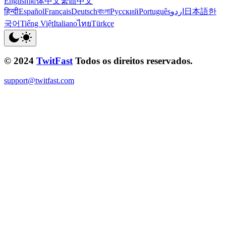
English
简体中文
繁體中文
हिन्दी
Español
Français
Deutsch
বাংলা
Русский
Português
اردو
日本語
한
국어
Tiếng Việt
Italiano
ไทย
Türkçe
© 2024
TwitFast
Todos os direitos reservados.
support@twitfast.com