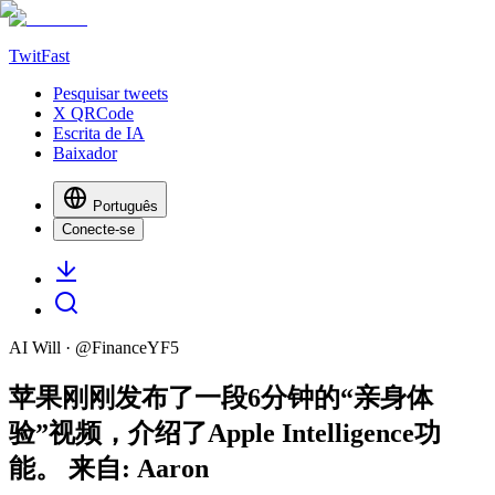
TwitFast
Pesquisar tweets
X QRCode
Escrita de IA
Baixador
Português
Conecte-se
AI Will
· @
FinanceYF5
苹果刚刚发布了一段6分钟的“亲身体
验”视频，介绍了Apple Intelligence功
能。 来自: Aaron