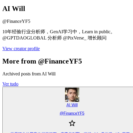
AI Will
@
FinanceYF5
10年经验行业分析师，GenAI学习中，Learn in public。
@GPTDAOGLOBAL 分析师 @PixVerse_ 增长顾问
View creator profile
More from @FinanceYF5
Archived posts from AI Will
Ver tudo
AI Will
@
FinanceYF5