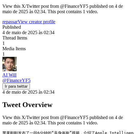
View this X/Twitter post from @FinanceYF5 published on 4 de
maio de 2025 às 02:34. This post contains 1 video.
repassar
View creator profile
Published
4 de maio de 2025 às 02:34
Thread Items
1
Media Items
1
AI Will
@
FinanceYF5
Ir para twittar
4 de maio de 2025 às 02:34
Tweet Overview
View this X/Twitter post from @FinanceYF5 published on 4 de
maio de 2025 às 02:34. This post contains 1 video.
苹果刚刚发布了一段6分钟的“亲身体验”视频，介绍了Apple Intelligen