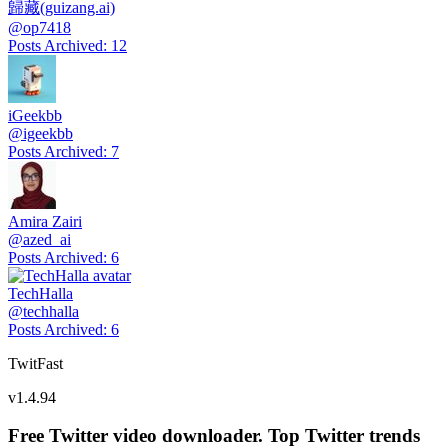
歸藏(guizang.ai)
@
op7418
Posts Archived
:
12
iGeekbb
@
igeekbb
Posts Archived
:
7
Amira Zairi
@
azed_ai
Posts Archived
:
6
TechHalla
@
techhalla
Posts Archived
:
6
TwitFast
v
1.4.94
Free Twitter video downloader. Top Twitter trends