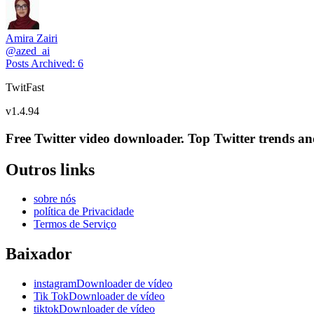
Amira Zairi
@
azed_ai
Posts Archived
:
6
TwitFast
v
1.4.94
Free Twitter video downloader. Top Twitter trends and 
Outros links
sobre nós
política de Privacidade
Termos de Serviço
Baixador
instagramDownloader de vídeo
Tik TokDownloader de vídeo
tiktokDownloader de vídeo