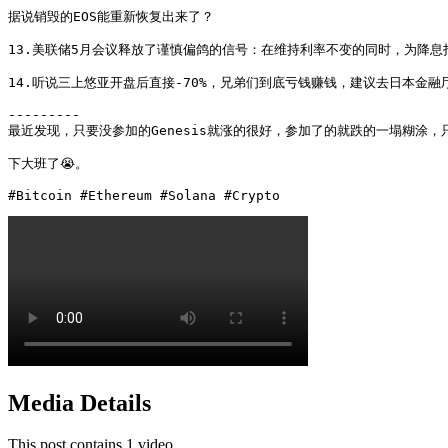
据说销毁的EOS能重新恢复出来了？

13.美联储5月会议释放了​​谨慎偏鸽​​的信号：在维持利率不变的同时，为
14.听说三上悠亚开盘后直接-70%，兄弟们到底亏钱赚钱，建议去日本金融
---------

最近发现，只要没参加的Genesis就涨的很好，参加了的就跌的一塌糊涂，
下大班了😭。

#Bitcoin #Ethereum #Solana #Crypto
Media Details
This post contains 1 video.