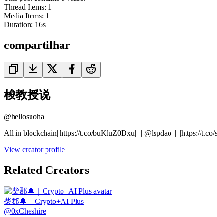
Thread Items
:
1
Media Items
:
1
Duration:
16
s
compartilhar
梭教授说
@
hellosuoha
All in blockchain||https://t.co/buKluZ0Dxu|| || @lspdao || ||https://t
View creator profile
Related Creators
柴郡🔔｜Crypto+AI Plus
@
0xCheshire