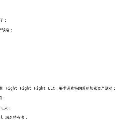
了；

产战略；

ial 和 Fight Fight Fight LLC，要求调查特朗普的加密资产活动；

；

过大；

ol 域名持有者；
