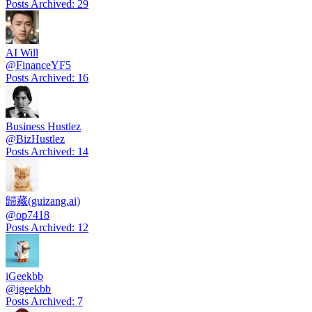
Posts Archived
:
29
AI Will
@
FinanceYF5
Posts Archived
:
16
Business Hustlez
@
BizHustlez
Posts Archived
:
14
歸藏(guizang.ai)
@
op7418
Posts Archived
:
12
iGeekbb
@
igeekbb
Posts Archived
:
7