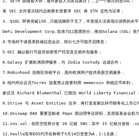
2. $ETH 跟随着大饼，迪拜参会人员皆说换庄了，上一个换庄的是SOL；

美 SEC 文件显示纽约总检察长曾要求 SEC 将 ETH 定性为证券；

3. $SOL 即将突破150，只能说聊胜于无了，毕竟很久没表现出强势的水平
DeFi Development Corp.批准7比1股票拆分，推动Solana（SOL）资
4.市场对于凌晨美联储议息会议，得出七月可能开启降息；

5.OCC 确认银行可提供加密资产托管及交易外包服务；

6.Galaxy 扩展欧洲质押服务，与 Zodia Custody 达成合作；

7.Robinhood 拟推区块链平台，面向欧洲用户提供美股交易服务；

8.纽约州众议员Torres 提案禁止政要利用 memecoin 和稳定币牟利；

参议员 Richard Blumenthal 已致信 World Liberty Financ
9.Strive 与 Asset Entities 合并，将打造首家比特币财务化上市公司
10.Uniswap DAO 重要贡献者 Pepo 因治理争议辞职，其质疑基金会权力
11.sns.sol：创世空投将分发 20 亿枚 SNS，其中 15 亿枚分发给 .s
12.Vaulta宣布EOS代币名称将于5月14日变更为A，1:1兑换；
