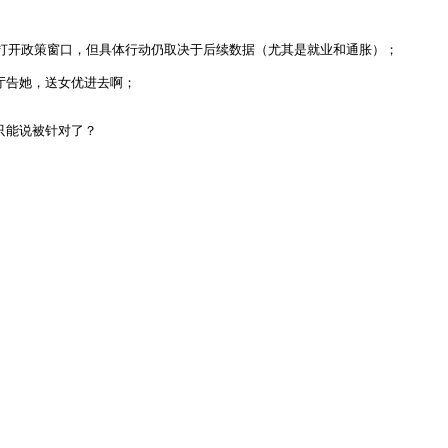
降息打开政策窗口，但具体行动仍取决于后续数据（尤其是就业和通胀）；

厅告她，送女优进去啊；

只能说被针对了？
