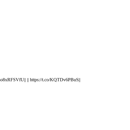
.co/so8xRFSVfU|| || https://t.co/KQTDv6PBuS||