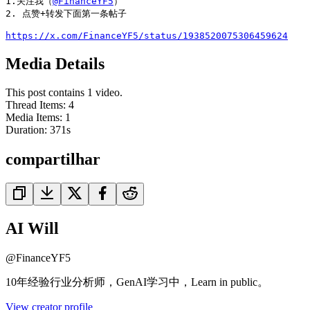
1.关注我（
@FinanceYF5
）

2. 点赞+转发下面第一条帖子

https://x.com/FinanceYF5/status/1938520075306459624
Media Details
This post contains 1 video.
Thread Items
:
4
Media Items
:
1
Duration:
371
s
compartilhar
AI Will
@
FinanceYF5
10年经验行业分析师，GenAI学习中，Learn in public。
View creator profile