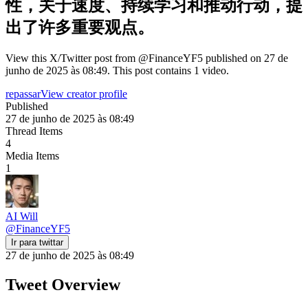
性，关于速度、持续学习和推动行动，提
出了许多重要观点。
View this X/Twitter post from @FinanceYF5 published on 27 de
junho de 2025 às 08:49. This post contains 1 video.
repassar
View creator profile
Published
27 de junho de 2025 às 08:49
Thread Items
4
Media Items
1
AI Will
@
FinanceYF5
Ir para twittar
27 de junho de 2025 às 08:49
Tweet Overview