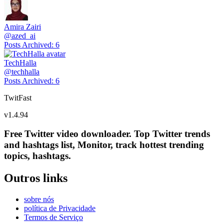
Amira Zairi
@
azed_ai
Posts Archived
:
6
TechHalla
@
techhalla
Posts Archived
:
6
TwitFast
v
1.4.94
Free Twitter video downloader. Top Twitter trends
and hashtags list, Monitor, track hottest trending
topics, hashtags.
Outros links
sobre nós
política de Privacidade
Termos de Serviço