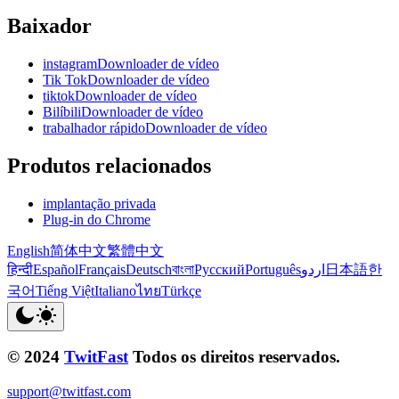
Baixador
instagramDownloader de vídeo
Tik TokDownloader de vídeo
tiktokDownloader de vídeo
BilíbiliDownloader de vídeo
trabalhador rápidoDownloader de vídeo
Produtos relacionados
implantação privada
Plug-in do Chrome
English
简体中文
繁體中文
हिन्दी
Español
Français
Deutsch
বাংলা
Русский
Português
اردو
日本語
한
국어
Tiếng Việt
Italiano
ไทย
Türkçe
© 2024
TwitFast
Todos os direitos reservados.
support@twitfast.com