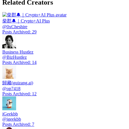
Related Creators
柴郡🔔｜Crypto+AI Plus
@
0xCheshire
Posts Archived
:
29
Business Hustlez
@
BizHustlez
Posts Archived
:
14
歸藏(guizang.ai)
@
op7418
Posts Archived
:
12
iGeekbb
@
igeekbb
Posts Archived
:
7