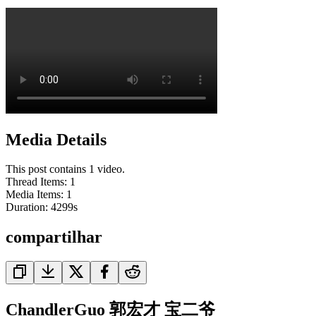
Media Details
This post contains 1 video.
Thread Items
:
1
Media Items
:
1
Duration:
4299
s
compartilhar
ChandlerGuo 郭宏才 宝二爷