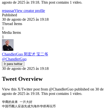
agosto de 2025 às 19:18. This post contains 1 video.
repassar
View creator profile
Published
30 de agosto de 2025 às 19:18
Thread Items
1
Media Items
1
ChandlerGuo 郭宏才 宝二爷
@
ChandlerGuo
Ir para twittar
30 de agosto de 2025 às 19:18
Tweet Overview
View this X/Twitter post from @ChandlerGuo published on 30 de
agosto de 2025 às 19:18. This post contains 1 video.
华裔的未来 一片大好 

中国币圈人应该先成为海外华侨再玩币 