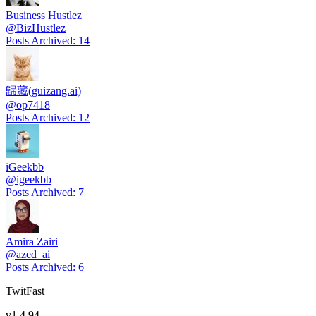
Business Hustlez
@
BizHustlez
Posts Archived
:
14
歸藏(guizang.ai)
@
op7418
Posts Archived
:
12
iGeekbb
@
igeekbb
Posts Archived
:
7
Amira Zairi
@
azed_ai
Posts Archived
:
6
TwitFast
v
1.4.94