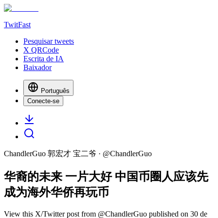
TwitFast
Pesquisar tweets
X QRCode
Escrita de IA
Baixador
Português
Conecte-se
ChandlerGuo 郭宏才 宝二爷
· @
ChandlerGuo
华裔的未来 一片大好 中国币圈人应该先
成为海外华侨再玩币
View this X/Twitter post from @ChandlerGuo published on 30 de