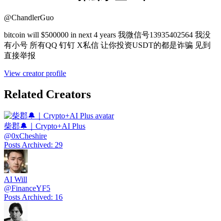
@
ChandlerGuo
bitcoin will $500000 in next 4 years 我微信号13935402564 我没
有小号 所有QQ 钉钉 X私信 让你投资USDT的都是诈骗 见到
直接举报
View creator profile
Related Creators
柴郡🔔｜Crypto+AI Plus
@
0xCheshire
Posts Archived
:
29
AI Will
@
FinanceYF5
Posts Archived
:
16