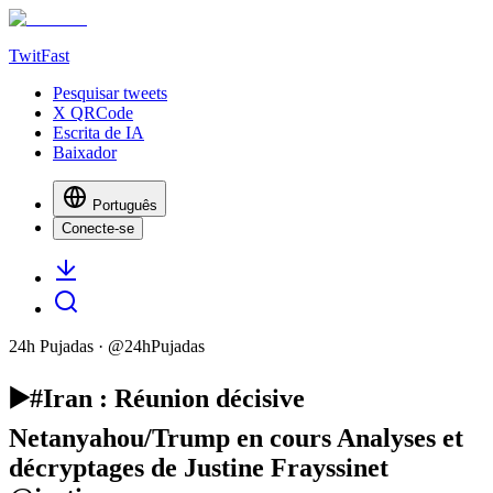
TwitFast
Pesquisar tweets
X QRCode
Escrita de IA
Baixador
Português
Conecte-se
24h Pujadas
· @
24hPujadas
▶️️️#Iran : Réunion décisive
Netanyahou/Trump en cours Analyses et
décryptages de Justine Frayssinet