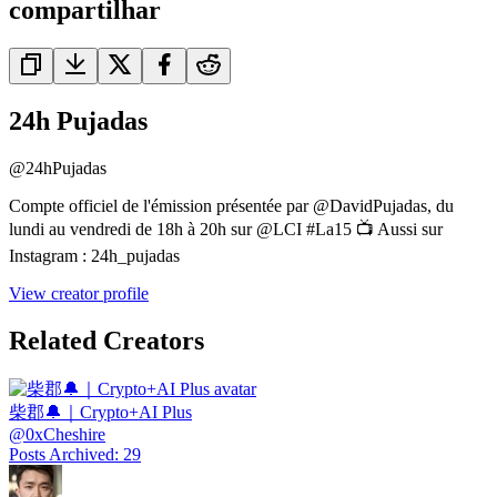
compartilhar
24h Pujadas
@
24hPujadas
Compte officiel de l'émission présentée par @DavidPujadas, du
lundi au vendredi de 18h à 20h sur @LCI #La15 📺 Aussi sur
Instagram : 24h_pujadas
View creator profile
Related Creators
柴郡🔔｜Crypto+AI Plus
@
0xCheshire
Posts Archived
:
29