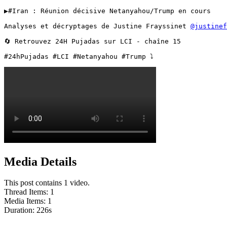
▶️️️#Iran : Réunion décisive Netanyahou/Trump en cours

Analyses et décryptages de Justine Frayssinet 
@justinef
🔄 Retrouvez 24H Pujadas sur LCI - chaîne 15

#24hPujadas #LCI #Netanyahou #Trump ⤵️ 
Media Details
This post contains 1 video.
Thread Items
:
1
Media Items
:
1
Duration:
226
s