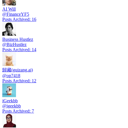
AI Will
@
FinanceYF5
Posts Archived
:
16
Business Hustlez
@
BizHustlez
Posts Archived
:
14
歸藏(guizang.ai)
@
op7418
Posts Archived
:
12
iGeekbb
@
igeekbb
Posts Archived
:
7