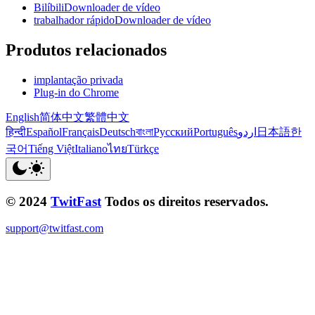
BilíbiliDownloader de vídeo
trabalhador rápidoDownloader de vídeo
Produtos relacionados
implantação privada
Plug-in do Chrome
English
简体中文
繁體中文
हिन्दी
Español
Français
Deutsch
বাংলা
Русский
Português
اردو
日本語
한
국어
Tiếng Việt
Italiano
ไทย
Türkçe
© 2024
TwitFast
Todos os direitos reservados.
support@twitfast.com