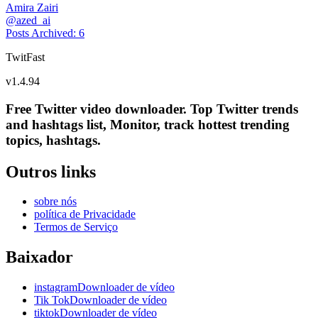
Amira Zairi
@
azed_ai
Posts Archived
:
6
TwitFast
v
1.4.94
Free Twitter video downloader. Top Twitter trends
and hashtags list, Monitor, track hottest trending
topics, hashtags.
Outros links
sobre nós
política de Privacidade
Termos de Serviço
Baixador
instagramDownloader de vídeo
Tik TokDownloader de vídeo
tiktokDownloader de vídeo