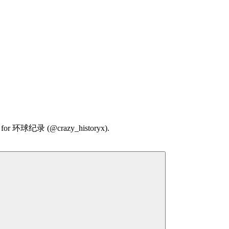
mmary for 环球纪录 (@crazy_historyx).