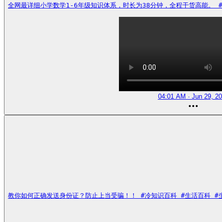
全网最详细小学数学1-6年级知识体系，时长为38分钟，全程干货高能。 #冷知识百科
04:01 AM · Jun 29, 2
教你如何正确发送身份证？防止上当受骗！！ #冷知识百科 #生活百科 #生活技