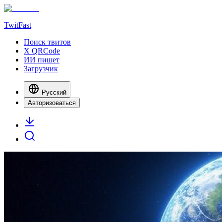
TwitFast
Поиск твитов
X QRCode
ИИ пишет
Загрузчик
Русский
Авторизоваться