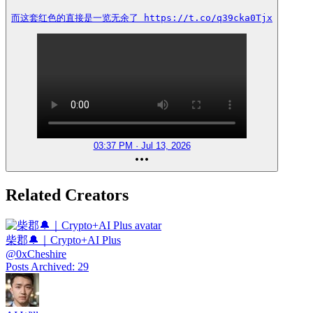
而这套红色的直接是一览无余了 https://t.co/q39cka0Tjx
03:37 PM · Jul 13, 2026
Related Creators
柴郡🔔｜Crypto+AI Plus
@
0xCheshire
Posts Archived
:
29