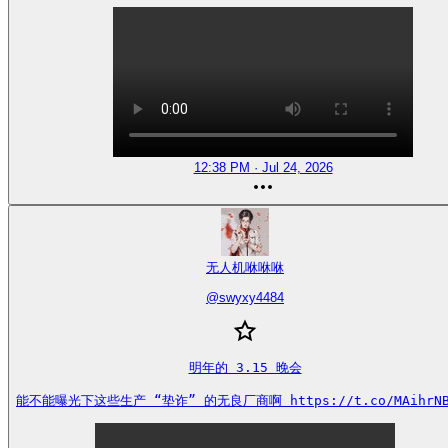
12:38 PM · Jul 24, 2026
无人机咻咻咻
@
swyxy4484
明年的 3.15 晚会

能不能曝光下这些生产 “垫诈” 的无良厂商啊 https://t.co/MAihrNB