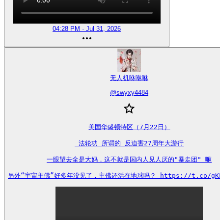
04:28 PM · Jul 31, 2026
无人机咻咻咻
@
swyxy4484
美国华盛顿特区（7月22日）

 法轮功 所谓的 反迫害27周年大游行

一眼望去全是大妈，这不就是国内人见人厌的"暴走团" 嘛

另外“宇宙主佛”好多年没见了，主佛还活在地球吗？ https://t.co/gKL