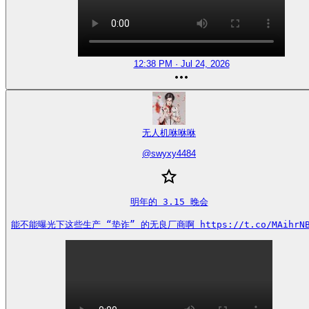
12:38 PM · Jul 24, 2026
无人机咻咻咻
@
swyxy4484
明年的 3.15 晚会

能不能曝光下这些生产 “垫诈” 的无良厂商啊 https://t.co/MAihrNB