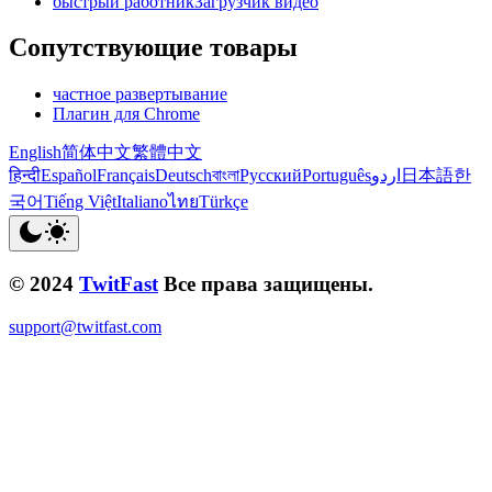
быстрый работникЗагрузчик видео
Сопутствующие товары
частное развертывание
Плагин для Chrome
English
简体中文
繁體中文
हिन्दी
Español
Français
Deutsch
বাংলা
Русский
Português
اردو
日本語
한
국어
Tiếng Việt
Italiano
ไทย
Türkçe
© 2024
TwitFast
Все права защищены.
support@twitfast.com