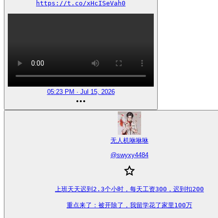
https://t.co/xHcISeVah0
05:23 PM · Jul 15, 2026
无人机咻咻咻
@
swyxy4484
上班天天迟到2.3个小时，每天工资300，迟到扣200

重点来了：被开除了，我留学花了家里100万
