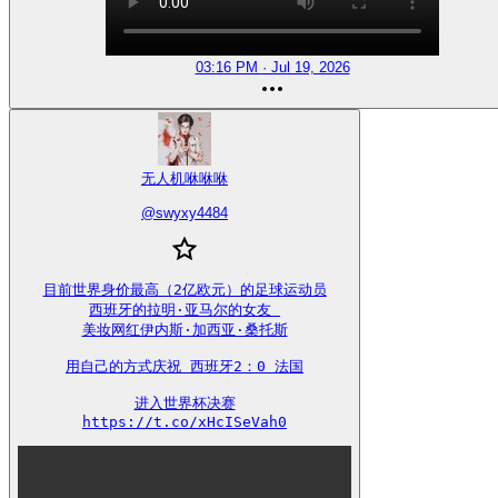
03:16 PM · Jul 19, 2026
无人机咻咻咻
@
swyxy4484
目前世界身价最高（2亿欧元）的足球运动员

西班牙的拉明·亚马尔的女友 

美妆网红伊内斯·加西亚·桑托斯

用自己的方式庆祝 西班牙2：0 法国

进入世界杯决赛

https://t.co/xHcISeVah0