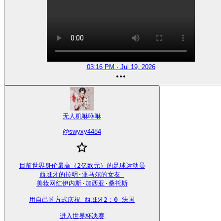
03:16 PM · Jul 19, 2026
无人机咻咻咻
@
swyxy4484
目前世界身价最高（2亿欧元）的足球运动员

西班牙的拉明·亚马尔的女友 

美妆网红伊内斯·加西亚·桑托斯

用自己的方式庆祝 西班牙2：0 法国

进入世界杯决赛
