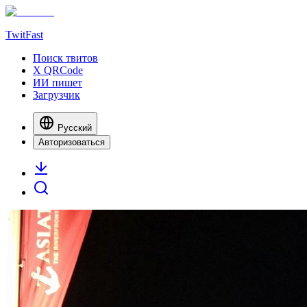
TwitFast
Поиск твитов
X QRCode
ИИ пишет
Загрузчик
Русский
Авторизоваться