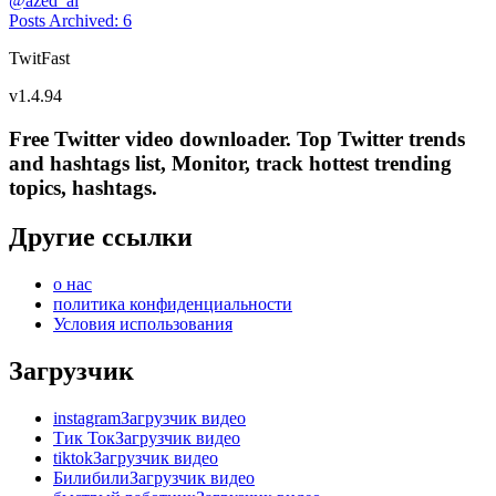
@
azed_ai
Posts Archived
:
6
TwitFast
v
1.4.94
Free Twitter video downloader. Top Twitter trends
and hashtags list, Monitor, track hottest trending
topics, hashtags.
Другие ссылки
о нас
политика конфиденциальности
Условия использования
Загрузчик
instagramЗагрузчик видео
Тик ТокЗагрузчик видео
tiktokЗагрузчик видео
БилибилиЗагрузчик видео