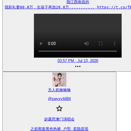
我江西南昌的

我彩礼要88.8万，生孩子再加28.8万........... https://t.co/fB
03:57 PM · Jul 13, 2026
无人机咻咻咻
@
swyxy4484
赵露思澳门演唱会

之前那套黑色热裤 户型 若隐若现
