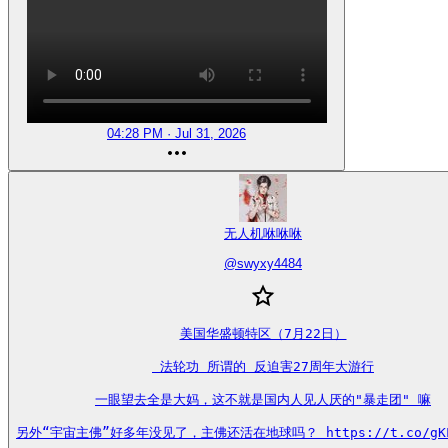
04:28 PM · Jul 31, 2026
无人机咻咻咻
@
swyxy4484
美国华盛顿特区（7月22日）

 法轮功 所谓的 反迫害27周年大游行

一眼望去全是大妈，这不就是国内人见人厌的"暴走团" 嘛

另外“宇宙主佛”好多年没见了，主佛还活在地球吗？ https://t.co/gKL