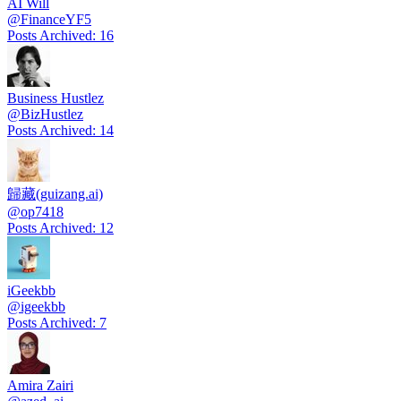
AI Will
@
FinanceYF5
Posts Archived
:
16
Business Hustlez
@
BizHustlez
Posts Archived
:
14
歸藏(guizang.ai)
@
op7418
Posts Archived
:
12
iGeekbb
@
igeekbb
Posts Archived
:
7
Amira Zairi