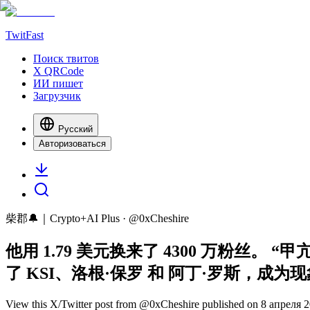
TwitFast
Поиск твитов
X QRCode
ИИ пишет
Загрузчик
Русский
Авторизоваться
柴郡🔔｜Crypto+AI Plus
· @
0xCheshire
他用 1.79 美元换来了 4300 万粉丝。
了 KSI、洛根·保罗 和 阿丁·罗斯，成为现象
View this X/Twitter post from @0xCheshire published on 8 апреля 202