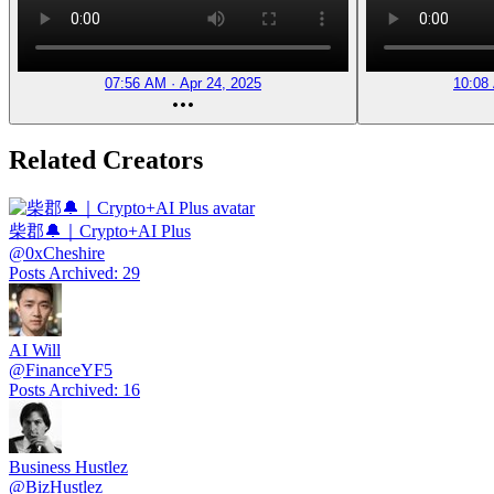
07:56 AM · Apr 24, 2025
10:08
Related Creators
柴郡🔔｜Crypto+AI Plus
@
0xCheshire
Posts Archived
:
29
AI Will
@
FinanceYF5
Posts Archived
:
16
Business Hustlez
@
BizHustlez