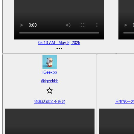
05:13 AM · May 8, 2025
iGeekbb
@
igeekbb
说真话你又不高兴
只有第一