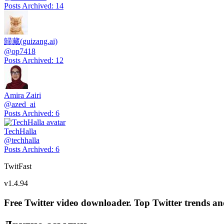
Posts Archived
:
14
歸藏(guizang.ai)
@
op7418
Posts Archived
:
12
Amira Zairi
@
azed_ai
Posts Archived
:
6
TechHalla
@
techhalla
Posts Archived
:
6
TwitFast
v
1.4.94
Free Twitter video downloader. Top Twitter trends and 