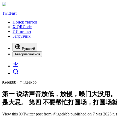
TwitFast
Поиск твитов
X QRCode
ИИ пишет
Загрузчик
Русский
Авторизоваться
iGeekbb
· @
igeekbb
第一 说话声音放低，放慢，嗓门大没用。
是大忌。 第四 不要帮忙打圆场，打圆场
View this X/Twitter post from @igeekbb published on 7 мая 2025 г. в