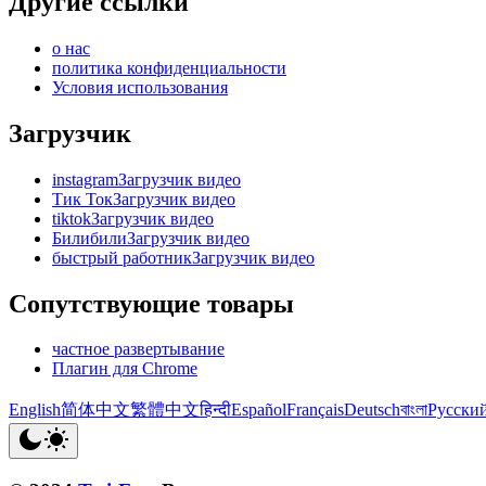
Другие ссылки
о нас
политика конфиденциальности
Условия использования
Загрузчик
instagramЗагрузчик видео
Тик ТокЗагрузчик видео
tiktokЗагрузчик видео
БилибилиЗагрузчик видео
быстрый работникЗагрузчик видео
Сопутствующие товары
частное развертывание
Плагин для Chrome
English
简体中文
繁體中文
हिन्दी
Español
Français
Deutsch
বাংলা
Русски