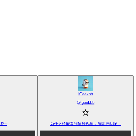
iGeekbb
@
igeekbb
都~
为什么还能看到这种视频，清朗行动呢。