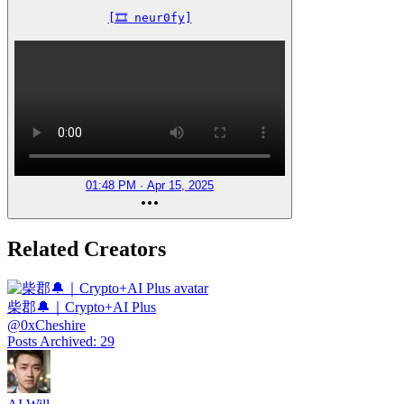
[🎞️ neur0fy]
01:48 PM · Apr 15, 2025
Related Creators
柴郡🔔｜Crypto+AI Plus
@
0xCheshire
Posts Archived
:
29