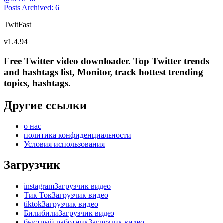
Posts Archived
:
6
TwitFast
v
1.4.94
Free Twitter video downloader. Top Twitter trends
and hashtags list, Monitor, track hottest trending
topics, hashtags.
Другие ссылки
о нас
политика конфиденциальности
Условия использования
Загрузчик
instagramЗагрузчик видео
Тик ТокЗагрузчик видео
tiktokЗагрузчик видео
БилибилиЗагрузчик видео
быстрый работникЗагрузчик видео