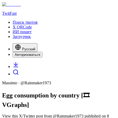
TwitFast
Поиск твитов
X QRCode
ИИ пишет
Загрузчик
Русский
Авторизоваться
Massimo
· @
Rainmaker1973
Egg consumption by country [🎞️
VGraphs]
View this X/Twitter post from @Rainmaker1973 published on 8