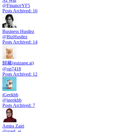
AI Will
@
FinanceYF5
Posts Archived
:
16
Business Hustlez
@
BizHustlez
Posts Archived
:
14
歸藏(guizang.ai)
@
op7418
Posts Archived
:
12
iGeekbb
@
igeekbb
Posts Archived
:
7
Amira Zairi
@
azed_ai