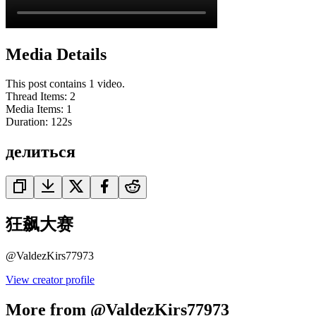
Media Details
This post contains 1 video.
Thread Items
:
2
Media Items
:
1
Duration:
122
s
делиться
狂飙大赛
@
ValdezKirs77973
View creator profile
More from @ValdezKirs77973