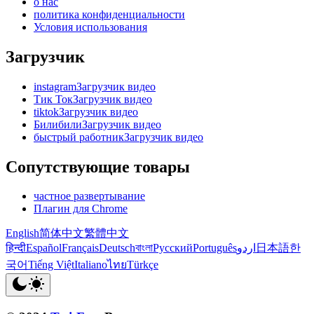
о нас
политика конфиденциальности
Условия использования
Загрузчик
instagramЗагрузчик видео
Тик ТокЗагрузчик видео
tiktokЗагрузчик видео
БилибилиЗагрузчик видео
быстрый работникЗагрузчик видео
Сопутствующие товары
частное развертывание
Плагин для Chrome
English
简体中文
繁體中文
हिन्दी
Español
Français
Deutsch
বাংলা
Русский
Português
اردو
日本語
한
국어
Tiếng Việt
Italiano
ไทย
Türkçe