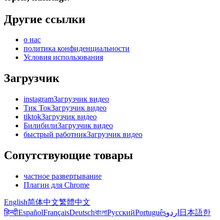
Другие ссылки
о нас
политика конфиденциальности
Условия использования
Загрузчик
instagramЗагрузчик видео
Тик ТокЗагрузчик видео
tiktokЗагрузчик видео
БилибилиЗагрузчик видео
быстрый работникЗагрузчик видео
Сопутствующие товары
частное развертывание
Плагин для Chrome
English
简体中文
繁體中文
हिन्दी
Español
Français
Deutsch
বাংলা
Русский
Português
اردو
日本語
한