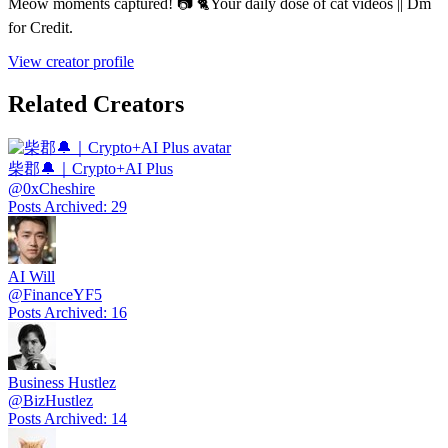
Meow moments captured! 📷 🐈Your daily dose of cat videos || Dm
for Credit.
View creator profile
Related Creators
柴郡🔔｜Crypto+AI Plus
@
0xCheshire
Posts Archived
:
29
AI Will
@
FinanceYF5
Posts Archived
:
16
Business Hustlez
@
BizHustlez
Posts Archived
:
14