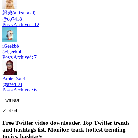
歸藏(guizang.ai)
@
op7418
Posts Archived
:
12
iGeekbb
@
igeekbb
Posts Archived
:
7
Amira Zairi
@
azed_ai
Posts Archived
:
6
TwitFast
v
1.4.94
Free Twitter video downloader. Top Twitter trends
and hashtags list, Monitor, track hottest trending
topics, hashtags.