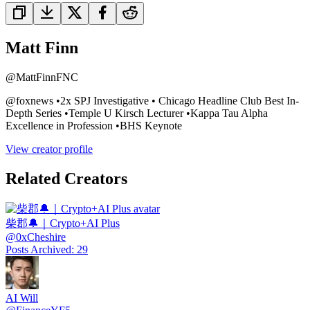
Matt Finn
@
MattFinnFNC
@foxnews •2x SPJ Investigative • Chicago Headline Club Best In-
Depth Series •Temple U Kirsch Lecturer •Kappa Tau Alpha
Excellence in Profession •BHS Keynote
View creator profile
Related Creators
柴郡🔔｜Crypto+AI Plus
@
0xCheshire
Posts Archived
:
29
AI Will