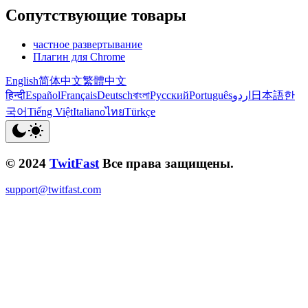
Сопутствующие товары
частное развертывание
Плагин для Chrome
English
简体中文
繁體中文
हिन्दी
Español
Français
Deutsch
বাংলা
Русский
Português
اردو
日本語
한
국어
Tiếng Việt
Italiano
ไทย
Türkçe
© 2024
TwitFast
Все права защищены.
support@twitfast.com