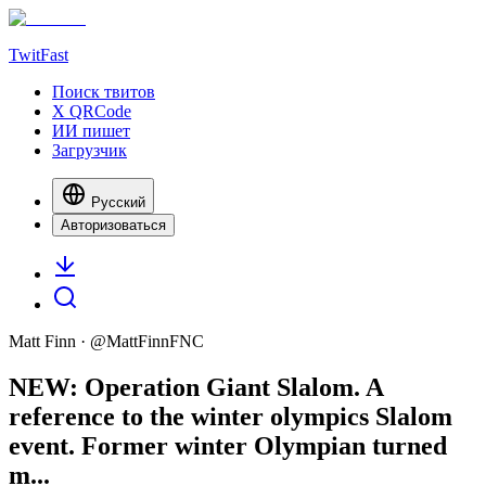
TwitFast
Поиск твитов
X QRCode
ИИ пишет
Загрузчик
Русский
Авторизоваться
Matt Finn
· @
MattFinnFNC
NEW: Operation Giant Slalom. A
reference to the winter olympics Slalom
event. Former winter Olympian turned
m...