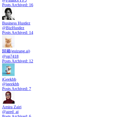
@
FinanceYF5
Posts Archived
:
16
Business Hustlez
@
BizHustlez
Posts Archived
:
14
歸藏(guizang.ai)
@
op7418
Posts Archived
:
12
iGeekbb
@
igeekbb
Posts Archived
:
7
Amira Zairi
@
azed_ai
Posts Archived
:
6