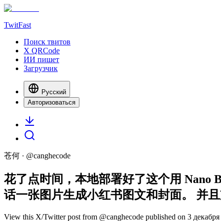
TwitFast
Поиск твитов
X QRCode
ИИ пишет
Загрузчик
Русский
Авторизоваться
苍何
· @
canghecode
花了点时间，本地部署好了这个用 Nano B
话一张图片生成小红书图文和封面。 并且
View this X/Twitter post from @canghecode published on 3 декабря 2