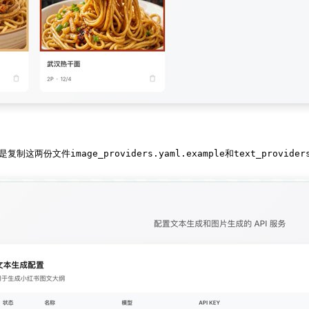
文件image_providers.yaml.example和text_provide