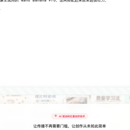
成用的 Nano Banana Pro。这两搭配起来效果超级给力。


