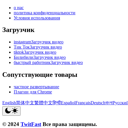
о нас
политика конфиденциальности
Условия использования
Загрузчик
instagramЗагрузчик видео
Тик ТокЗагрузчик видео
tiktokЗагрузчик видео
БилибилиЗагрузчик видео
быстрый работникЗагрузчик видео
Сопутствующие товары
частное развертывание
Плагин для Chrome
English
简体中文
繁體中文
हिन्दी
Español
Français
Deutsch
বাংলা
Русски
© 2024
TwitFast
Все права защищены.