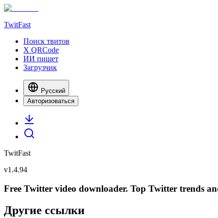
TwitFast
Поиск твитов
X QRCode
ИИ пишет
Загрузчик
Русский
Авторизоваться
TwitFast
v
1.4.94
Free Twitter video downloader. Top Twitter trends and 
Другие ссылки