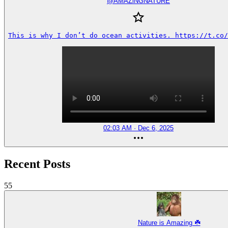
@
AMAZlNGNATURE
This is why I don’t do ocean activities. https://t.co/
02:03 AM · Dec 6, 2025
Recent Posts
55
Nature is Amazing ☘️