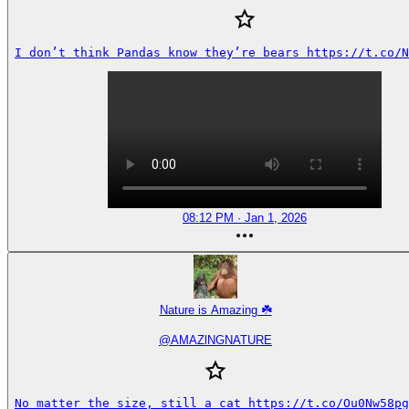
I don’t think Pandas know they’re bears https://t.co/N
08:12 PM · Jan 1, 2026
Nature is Amazing ☘️
@
AMAZlNGNATURE
No matter the size, still a cat https://t.co/Ou0Nw58pg