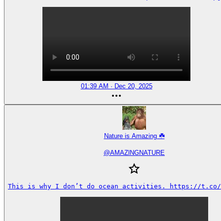
01:39 AM · Dec 20, 2025
Nature is Amazing ☘️
@
AMAZlNGNATURE
This is why I don’t do ocean activities. https://t.co/