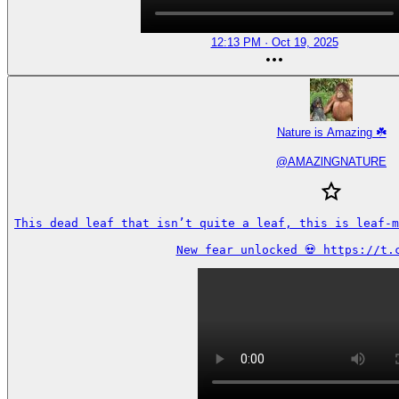
12:13 PM · Oct 19, 2025
Nature is Amazing ☘️
@
AMAZlNGNATURE
This dead leaf that isn’t quite a leaf, this is leaf-m
New fear unlocked 💀 https://t.