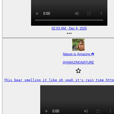
02:03 AM · Dec 6, 2025
Nature is Amazing ☘️
@
AMAZlNGNATURE
This bear smelling it like oh yeah it's rain time http