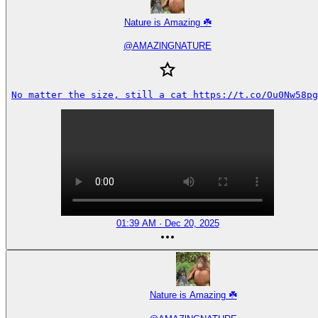
Nature is Amazing ☘️
@
AMAZlNGNATURE
No matter the size, still a cat https://t.co/Ou0Nw58pg
01:39 AM · Dec 20, 2025
Nature is Amazing ☘️