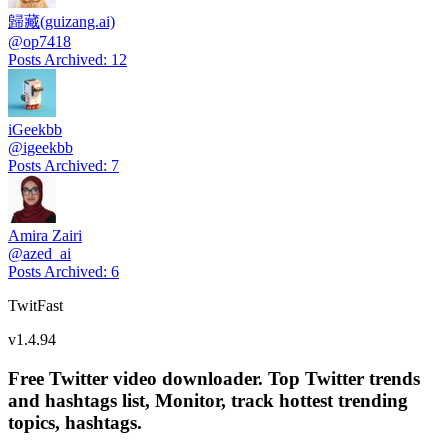
歸藏(guizang.ai)
@
op7418
Posts Archived
:
12
iGeekbb
@
igeekbb
Posts Archived
:
7
Amira Zairi
@
azed_ai
Posts Archived
:
6
TwitFast
v
1.4.94
Free Twitter video downloader. Top Twitter trends
and hashtags list, Monitor, track hottest trending
topics, hashtags.