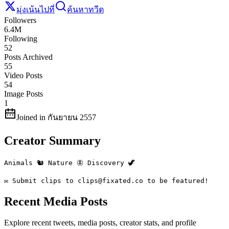
มุ่งเน้นไปที่
ค้นหาทวีต
Followers
6.4M
Following
52
Posts Archived
55
Video Posts
54
Image Posts
1
Joined in กันยายน 2557
Creator Summary
Animals 🐿️ Nature 🦋 Discovery 🦖

✉️ Submit clips to clips@fixated.co to be featured!
Recent Media Posts
Explore recent tweets, media posts, creator stats, and profile