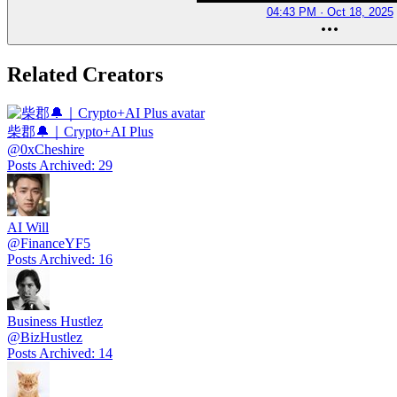
04:43 PM · Oct 18, 2025
Related Creators
柴郡🔔｜Crypto+AI Plus
@
0xCheshire
Posts Archived
:
29
AI Will
@
FinanceYF5
Posts Archived
:
16
Business Hustlez
@
BizHustlez
Posts Archived
:
14