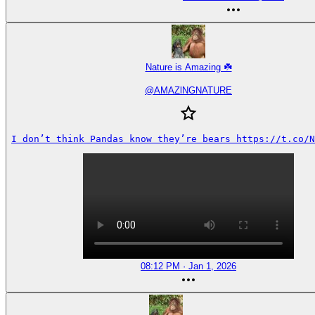
Nature is Amazing ☘️
@
AMAZlNGNATURE
I don’t think Pandas know they’re bears https://t.co/N
08:12 PM · Jan 1, 2026