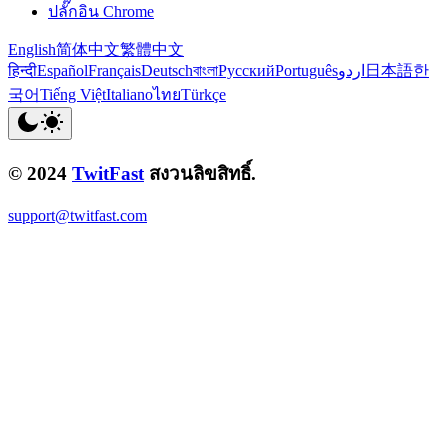
ปลั๊กอิน Chrome
English
简体中文
繁體中文
हिन्दी
Español
Français
Deutsch
বাংলা
Русский
Português
اردو
日本語
한
국어
Tiếng Việt
Italiano
ไทย
Türkçe
© 2024
TwitFast
สงวนลิขสิทธิ์.
support@twitfast.com