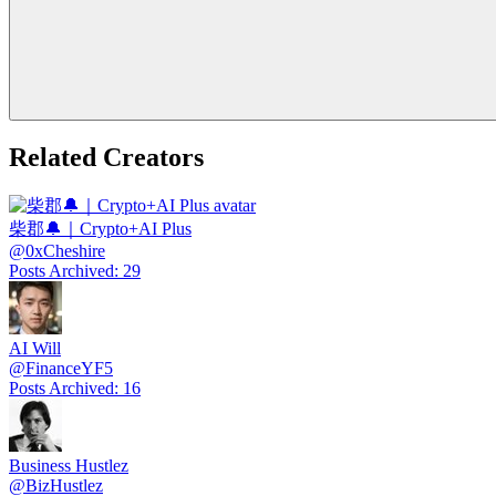
Related Creators
柴郡🔔｜Crypto+AI Plus
@
0xCheshire
Posts Archived
:
29
AI Will
@
FinanceYF5
Posts Archived
:
16
Business Hustlez
@
BizHustlez