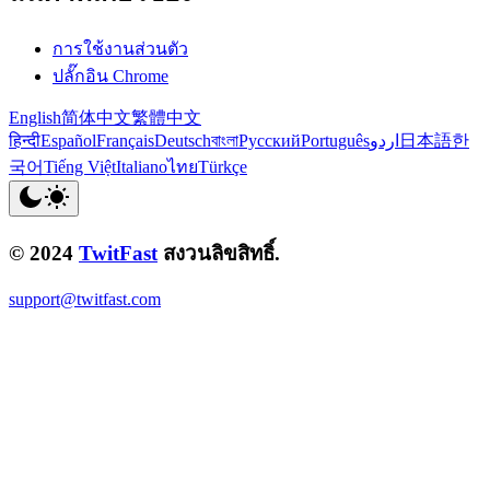
การใช้งานส่วนตัว
ปลั๊กอิน Chrome
English
简体中文
繁體中文
हिन्दी
Español
Français
Deutsch
বাংলা
Русский
Português
اردو
日本語
한
국어
Tiếng Việt
Italiano
ไทย
Türkçe
© 2024
TwitFast
สงวนลิขสิทธิ์.
support@twitfast.com