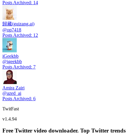
Posts Archived
:
14
歸藏(guizang.ai)
@
op7418
Posts Archived
:
12
iGeekbb
@
igeekbb
Posts Archived
:
7
Amira Zairi
@
azed_ai
Posts Archived
:
6
TwitFast
v
1.4.94
Free Twitter video downloader. Top Twitter trends