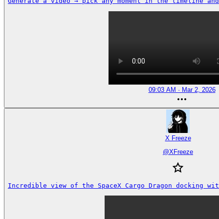
Generate a video → pick any moment in the timeline and
09:03 AM · Mar 2, 2026
X Freeze
@
XFreeze
Incredible view of the SpaceX Cargo Dragon docking wit