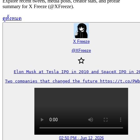
Explore recent tweets, media posts, creator stats, and profile
summary for X Freeze (@XFreeze).
ดูทั้งหมด
X Freeze
@
XFreeze
Elon Musk at Tesla IPO in 2010 and SpaceX IPO in 20
Two companies that changed the future https://t.co/PWb
02:50 PM · Jun 12, 2026