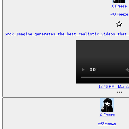
X Freeze
@
XFreeze
Grok Imagine generates the best realistic videos that
12:46 PM · Mar 23
X Freeze
@
XFreeze