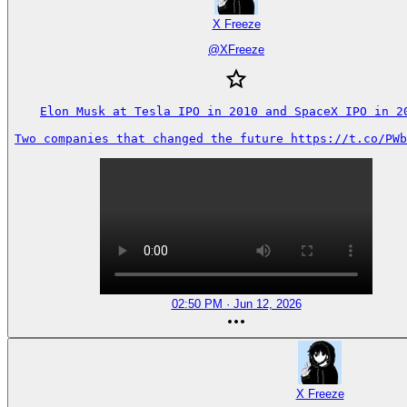
X Freeze
@
XFreeze
Elon Musk at Tesla IPO in 2010 and SpaceX IPO in 20
Two companies that changed the future https://t.co/PWb
02:50 PM · Jun 12, 2026
X Freeze