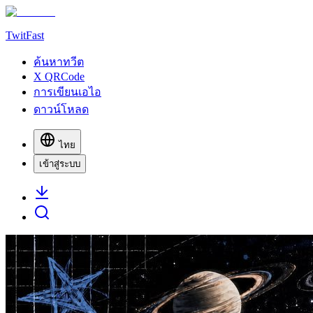
TwitFast
ค้นหาทวีต
X QRCode
การเขียนเอไอ
ดาวน์โหลด
ไทย
เข้าสู่ระบบ