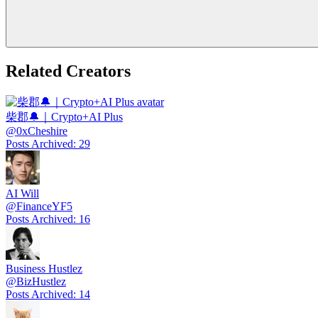
Related Creators
柴郡🔔｜Crypto+AI Plus
@
0xCheshire
Posts Archived
:
29
AI Will
@
FinanceYF5
Posts Archived
:
16
Business Hustlez
@
BizHustlez
Posts Archived
:
14