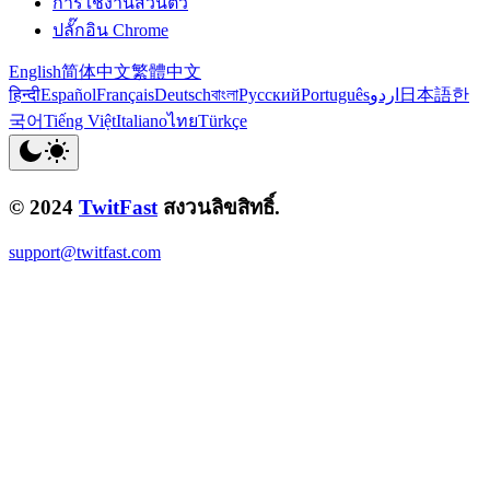
การใช้งานส่วนตัว
ปลั๊กอิน Chrome
English
简体中文
繁體中文
हिन्दी
Español
Français
Deutsch
বাংলা
Русский
Português
اردو
日本語
한
국어
Tiếng Việt
Italiano
ไทย
Türkçe
© 2024
TwitFast
สงวนลิขสิทธิ์.
support@twitfast.com