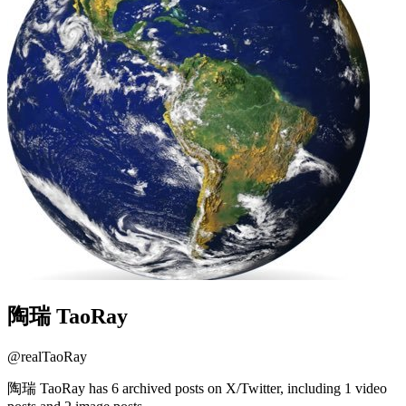
陶瑞 TaoRay
@
realTaoRay
陶瑞 TaoRay has 6 archived posts on X/Twitter, including 1 video