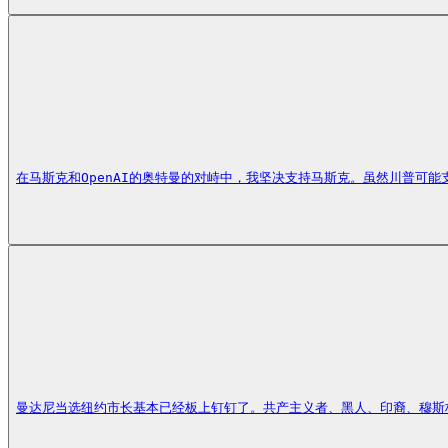
在马斯克和OpenAI的奥特曼的对峙中，我坚决支持马斯克。虽然川普可
曼达尼当选纽约市长基本已经板上钉钉了。共产主义者、黑人、印裔、穆斯