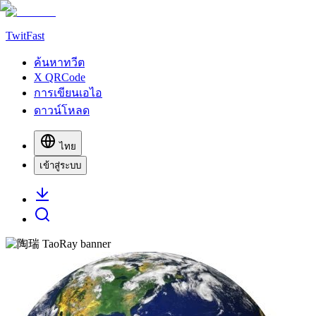
TwitFast
ค้นหาทวีต
X QRCode
การเขียนเอไอ
ดาวน์โหลด
ไทย
เข้าสู่ระบบ