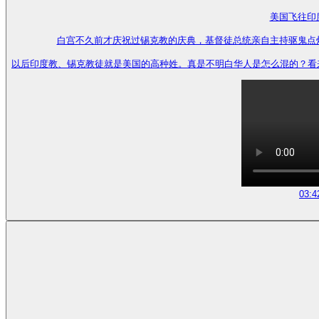
美国飞往印
白宫不久前才庆祝过锡克教的庆典，基督徒总统亲自主持驱鬼点
以后印度教、锡克教徒就是美国的高种姓。真是不明白华人是怎么混的？看来还是脸
03:4