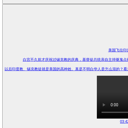
美国飞往印
白宫不久前才庆祝过锡克教的庆典，基督徒总统亲自主持驱鬼点
以后印度教、锡克教徒就是美国的高种姓。真是不明白华人是怎么混的？看来还是脸
03:4