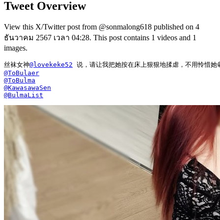
Tweet Overview
View this X/Twitter post from @sonmalong618 published on 4
ธันวาคม 2567 เวลา 04:28. This post contains 1 videos and 1
images.
丝袜女神
@lovekeke52
@ToBulaer
@ToBulma
@KawasawaSen
@BulmaList