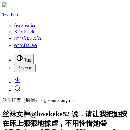
TwitFast
ค้นหาทวีต
X QRCode
การเขียนเอไอ
ดาวน์โหลด
ไทย
เข้าสู่ระบบ
丝足玩家（原创）
· @
sonmalong618
丝袜女神@lovekeke52 说，请让我把她按
在床上狠狠地揉虐，不用怜惜她😁