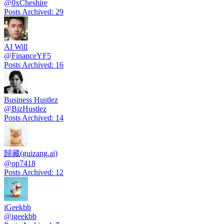
@
0xCheshire
Posts Archived
:
29
AI Will
@
FinanceYF5
Posts Archived
:
16
Business Hustlez
@
BizHustlez
Posts Archived
:
14
歸藏(guizang.ai)
@
op7418
Posts Archived
:
12
iGeekbb
@
igeekbb