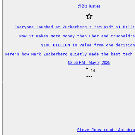
@
BizHustlez
Everyone laughed at Zuckerberg's "stupid" $1 Billi
Now it makes more money than Uber and McDonald's
$100 BILLION in value from one decision
Here's how Mark Zuckerberg quietly made the best tech 
02:56 PM · May 2, 2025
14
Steve Jobs read 'Autobio