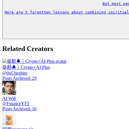
But most pe
Here are 5 forgotten lessons about combining spiritual
Related Creators
柴郡🔔｜Crypto+AI Plus
@
0xCheshire
Posts Archived
:
29
AI Will
@
FinanceYF5
Posts Archived
:
16