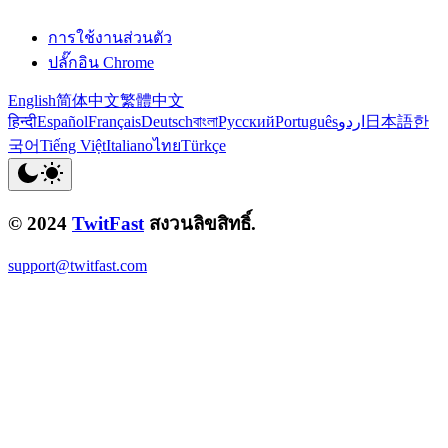
การใช้งานส่วนตัว
ปลั๊กอิน Chrome
English
简体中文
繁體中文
हिन्दी
Español
Français
Deutsch
বাংলা
Русский
Português
اردو
日本語
한
국어
Tiếng Việt
Italiano
ไทย
Türkçe
© 2024
TwitFast
สงวนลิขสิทธิ์.
support@twitfast.com