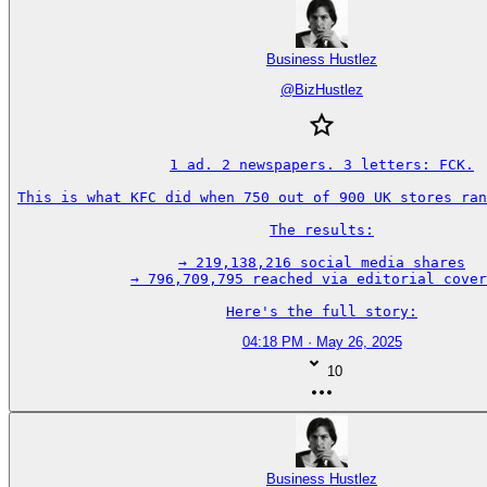
Business Hustlez
@
BizHustlez
1 ad. 2 newspapers. 3 letters: FCK.

This is what KFC did when 750 out of 900 UK stores ran
The results:

→ 219,138,216 social media shares

→ 796,709,795 reached via editorial cover
Here's the full story:
04:18 PM · May 26, 2025
10
Business Hustlez