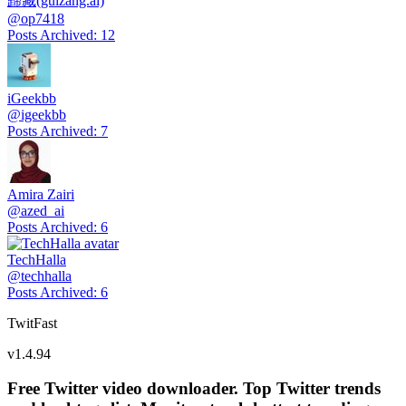
歸藏(guizang.ai)
@
op7418
Posts Archived
:
12
iGeekbb
@
igeekbb
Posts Archived
:
7
Amira Zairi
@
azed_ai
Posts Archived
:
6
TechHalla
@
techhalla
Posts Archived
:
6
TwitFast
v
1.4.94
Free Twitter video downloader. Top Twitter trends