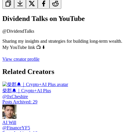
Dividend Talks on YouTube
@
DividendTalks
Sharing my insights and strategies for building long-term wealth.
My YouTube link 📺 ⬇️
View creator profile
Related Creators
柴郡🔔｜Crypto+AI Plus
@
0xCheshire
Posts Archived
:
29
AI Will
@
FinanceYF5