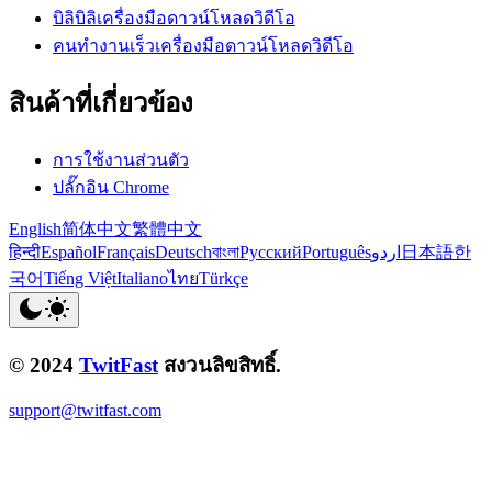
บิลิบิลิเครื่องมือดาวน์โหลดวิดีโอ
คนทำงานเร็วเครื่องมือดาวน์โหลดวิดีโอ
สินค้าที่เกี่ยวข้อง
การใช้งานส่วนตัว
ปลั๊กอิน Chrome
English
简体中文
繁體中文
हिन्दी
Español
Français
Deutsch
বাংলা
Русский
Português
اردو
日本語
한
국어
Tiếng Việt
Italiano
ไทย
Türkçe
© 2024
TwitFast
สงวนลิขสิทธิ์.
support@twitfast.com