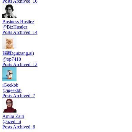
Posts Archived
:
16
Business Hustlez
@
BizHustlez
Posts Archived
:
14
歸藏(guizang.ai)
@
op7418
Posts Archived
:
12
iGeekbb
@
igeekbb
Posts Archived
:
7
Amira Zairi
@
azed_ai
Posts Archived
:
6