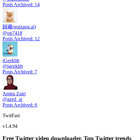
Posts Archived
:
14
歸藏(guizang.ai)
@
op7418
Posts Archived
:
12
iGeekbb
@
igeekbb
Posts Archived
:
7
Amira Zairi
@
azed_ai
Posts Archived
:
6
TwitFast
v
1.4.94
Free Twitter video downloader. Top Twitter trends