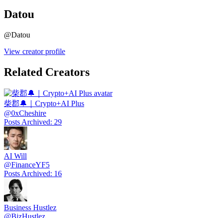
Datou
@
Datou
View creator profile
Related Creators
柴郡🔔｜Crypto+AI Plus
@
0xCheshire
Posts Archived
:
29
AI Will
@
FinanceYF5
Posts Archived
:
16
Business Hustlez
@
BizHustlez