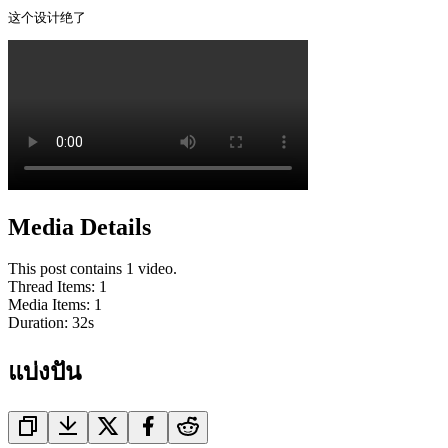
这个设计绝了 
Media Details
This post contains 1 video.
Thread Items
:
1
Media Items
:
1
Duration:
32
s
แบ่งปัน