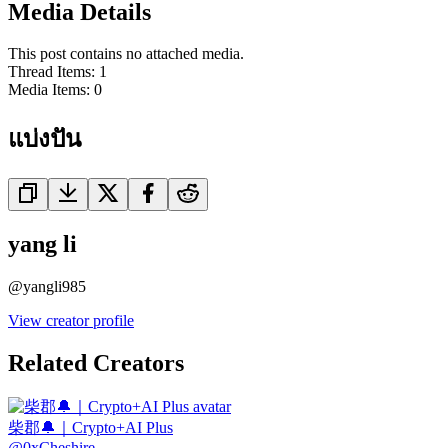
Media Details
This post contains no attached media.
Thread Items
:
1
Media Items
:
0
แบ่งปัน
yang li
@
yangli985
View creator profile
Related Creators
柴郡🔔｜Crypto+AI Plus
@
0xCheshire