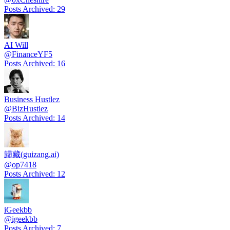
Posts Archived
:
29
AI Will
@
FinanceYF5
Posts Archived
:
16
Business Hustlez
@
BizHustlez
Posts Archived
:
14
歸藏(guizang.ai)
@
op7418
Posts Archived
:
12
iGeekbb
@
igeekbb
Posts Archived
:
7