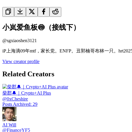
小岚爱鱼板🍥（接线下）
@
sgxiaoshen3121
iP上海滴09年mtf，家长党。ENFP。丑郭楠哥布林一只。hrt2025.3.
View creator profile
Related Creators
柴郡🔔｜Crypto+AI Plus
@
0xCheshire
Posts Archived
:
29
AI Will
@
FinanceYF5