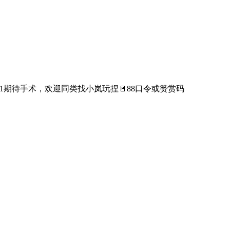
nfeather1期待手术，欢迎同类找小岚玩捏🚪88口令或赞赏码