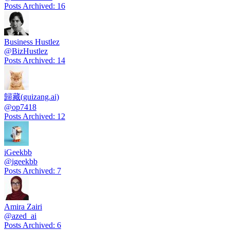
Posts Archived
:
16
Business Hustlez
@
BizHustlez
Posts Archived
:
14
歸藏(guizang.ai)
@
op7418
Posts Archived
:
12
iGeekbb
@
igeekbb
Posts Archived
:
7
Amira Zairi
@
azed_ai
Posts Archived
:
6