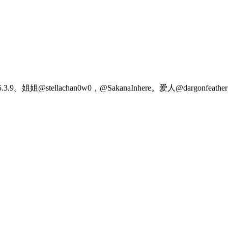
9。姐姐@stellachan0w0，@SakanaInhere。爱人@dargo