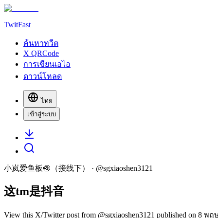
TwitFast
ค้นหาทวีต
X QRCode
การเขียนเอไอ
ดาวน์โหลด
ไทย
เข้าสู่ระบบ
小岚爱鱼板🍥（接线下）
· @
sgxiaoshen3121
这tm是抖音
View this X/Twitter post from @sgxiaoshen3121 published on 8 พฤ