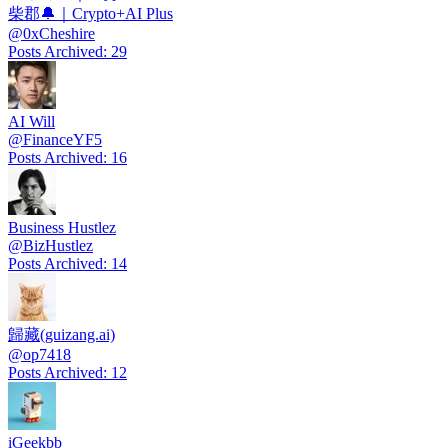
柴郡🔔｜Crypto+AI Plus
@
0xCheshire
Posts Archived
:
29
AI Will
@
FinanceYF5
Posts Archived
:
16
Business Hustlez
@
BizHustlez
Posts Archived
:
14
歸藏(guizang.ai)
@
op7418
Posts Archived
:
12
iGeekbb