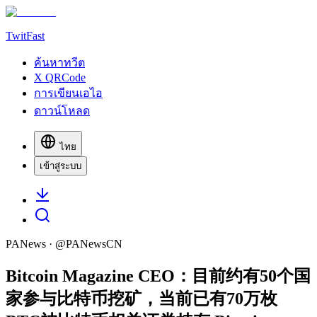
TwitFast
ค้นหาทวีต
X QRCode
การเขียนเอไอ
ดาวน์โหลด
ไทย
เข้าสู่ระบบ
PANews
· @
PANewsCN
Bitcoin Magazine CEO：目前约有50个国
家参与比特币挖矿，当前已有70万枚