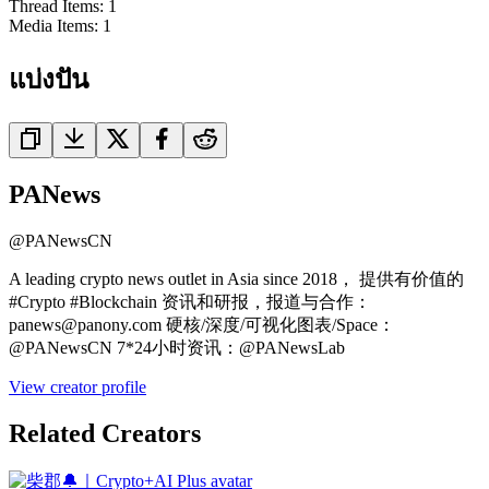
Thread Items
:
1
Media Items
:
1
แบ่งปัน
PANews
@
PANewsCN
A leading crypto news outlet in Asia since 2018， 提供有价值的
#Crypto #Blockchain 资讯和研报，报道与合作：
panews@panony.com 硬核/深度/可视化图表/Space：
@PANewsCN 7*24小时资讯：@PANewsLab
View creator profile
Related Creators