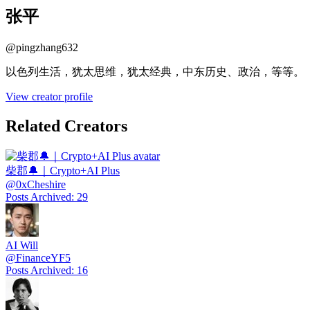
张平
@
pingzhang632
以色列生活，犹太思维，犹太经典，中东历史、政治，等等。
View creator profile
Related Creators
柴郡🔔｜Crypto+AI Plus
@
0xCheshire
Posts Archived
:
29
AI Will
@
FinanceYF5
Posts Archived
:
16