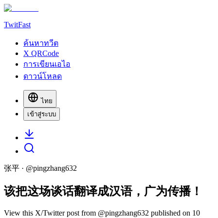
TwitFast
ค้นหาทวีต
X QRCode
การเขียนเอไอ
ดาวน์โหลด
ไทย
เข้าสู่ระบบ
张平
· @
pingzhang632
该把这场谈话翻译成汉语，广为传播！
View this X/Twitter post from @pingzhang632 published on 10