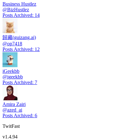
Business Hustlez
@
BizHustlez
Posts Archived
:
14
歸藏(guizang.ai)
@
op7418
Posts Archived
:
12
iGeekbb
@
igeekbb
Posts Archived
:
7
Amira Zairi
@
azed_ai
Posts Archived
:
6
TwitFast
v
1.4.94